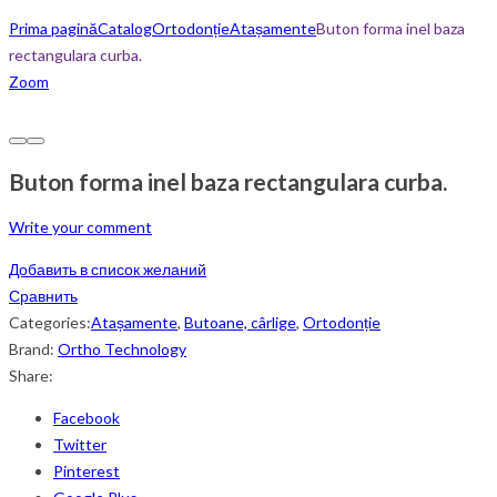
Prima pagină
Catalog
Ortodonție
Atașamente
Buton forma inel baza
rectangulara curba.
Zoom
Buton forma inel baza rectangulara curba.
Write your comment
Добавить в список желаний
Сравнить
Categories:
Atașamente
,
Butoane, cârlige
,
Ortodonție
Brand:
Ortho Technology
Share:
Facebook
Twitter
Pinterest