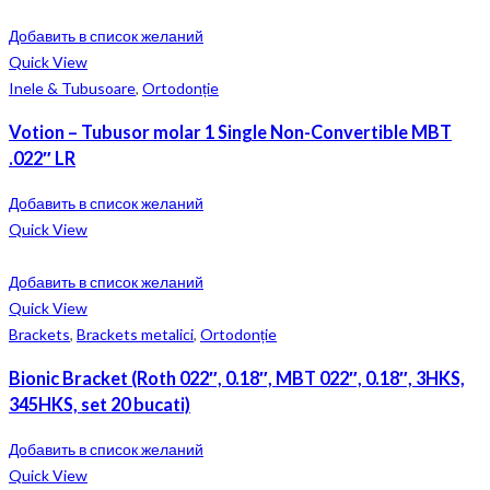
Добавить в список желаний
Quick View
Inele & Tubusoare
,
Ortodonție
Votion – Tubusor molar 1 Single Non-Convertible MBT
.022″ LR
Добавить в список желаний
Quick View
Добавить в список желаний
Quick View
Brackets
,
Brackets metalici
,
Ortodonție
Bionic Bracket (Roth 022″, 0.18″, MBT 022″, 0.18″, 3HKS,
345HKS, set 20 bucati)
Добавить в список желаний
Quick View