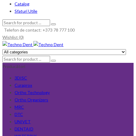
Catalog
Sfaturi Utile
Telefon de contact: +373 78 777 100
Wishlist (0)
Producători
3DISC
Curaprox
Ortho Technology
Ortho Organizers
MRC
DTC
UNIVET
DENTAID