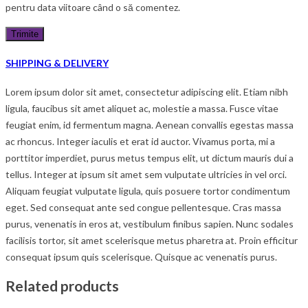
pentru data viitoare când o să comentez.
SHIPPING & DELIVERY
Lorem ipsum dolor sit amet, consectetur adipiscing elit. Etiam nibh
ligula, faucibus sit amet aliquet ac, molestie a massa. Fusce vitae
feugiat enim, id fermentum magna. Aenean convallis egestas massa
ac rhoncus. Integer iaculis et erat id auctor. Vivamus porta, mi a
porttitor imperdiet, purus metus tempus elit, ut dictum mauris dui a
tellus. Integer at ipsum sit amet sem vulputate ultricies in vel orci.
Aliquam feugiat vulputate ligula, quis posuere tortor condimentum
eget. Sed consequat ante sed congue pellentesque. Cras massa
purus, venenatis in eros at, vestibulum finibus sapien. Nunc sodales
facilisis tortor, sit amet scelerisque metus pharetra at. Proin efficitur
consequat ipsum quis scelerisque. Quisque ac venenatis purus.
Related products