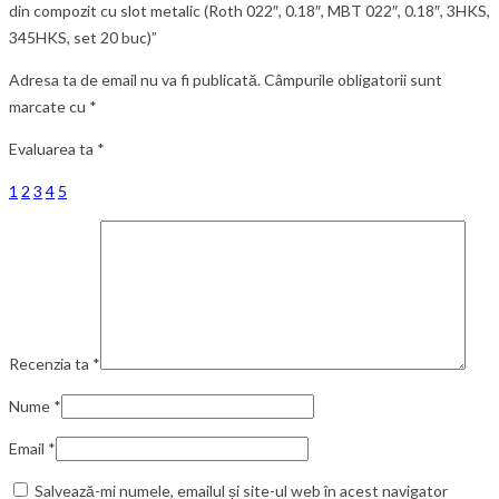
din compozit cu slot metalic (Roth 022″, 0.18″, MBT 022″, 0.18″, 3HKS,
345HKS, set 20 buc)”
Adresa ta de email nu va fi publicată.
Câmpurile obligatorii sunt
marcate cu
*
Evaluarea ta
*
1
2
3
4
5
Recenzia ta
*
Nume
*
Email
*
Salvează-mi numele, emailul și site-ul web în acest navigator