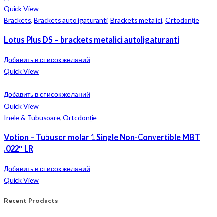
Quick View
Brackets
,
Brackets autoligaturanti
,
Brackets metalici
,
Ortodonție
Lotus Plus DS – brackets metalici autoligaturanti
Добавить в список желаний
Quick View
Добавить в список желаний
Quick View
Inele & Tubusoare
,
Ortodonție
Votion – Tubusor molar 1 Single Non-Convertible MBT
.022″ LR
Добавить в список желаний
Quick View
Recent Products