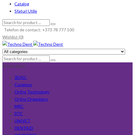
Catalog
Sfaturi Utile
Telefon de contact: +373 78 777 100
Wishlist (0)
Producători
3DISC
Curaprox
Ortho Technology
Ortho Organizers
MRC
DTC
UNIVET
DENTAID