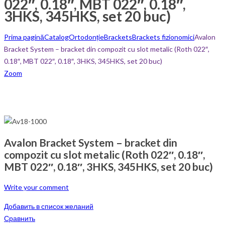
022″, 0.18″, MBT 022″, 0.18″,
3HKS, 345HKS, set 20 buc)
Prima pagină
Catalog
Ortodonție
Brackets
Brackets fizionomici
Avalon
Bracket System – bracket din compozit cu slot metalic (Roth 022″,
0.18″, MBT 022″, 0.18″, 3HKS, 345HKS, set 20 buc)
Zoom
Avalon Bracket System – bracket din
compozit cu slot metalic (Roth 022″, 0.18″,
MBT 022″, 0.18″, 3HKS, 345HKS, set 20 buc)
Write your comment
Добавить в список желаний
Сравнить