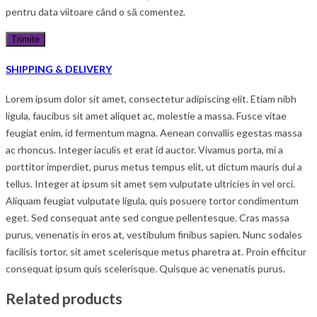
pentru data viitoare când o să comentez.
SHIPPING & DELIVERY
Lorem ipsum dolor sit amet, consectetur adipiscing elit. Etiam nibh
ligula, faucibus sit amet aliquet ac, molestie a massa. Fusce vitae
feugiat enim, id fermentum magna. Aenean convallis egestas massa
ac rhoncus. Integer iaculis et erat id auctor. Vivamus porta, mi a
porttitor imperdiet, purus metus tempus elit, ut dictum mauris dui a
tellus. Integer at ipsum sit amet sem vulputate ultricies in vel orci.
Aliquam feugiat vulputate ligula, quis posuere tortor condimentum
eget. Sed consequat ante sed congue pellentesque. Cras massa
purus, venenatis in eros at, vestibulum finibus sapien. Nunc sodales
facilisis tortor, sit amet scelerisque metus pharetra at. Proin efficitur
consequat ipsum quis scelerisque. Quisque ac venenatis purus.
Related products