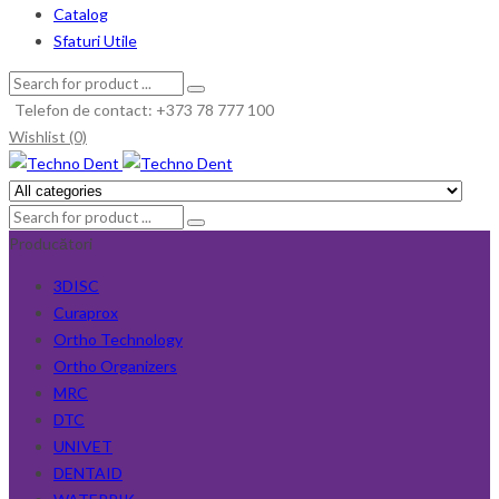
Catalog
Sfaturi Utile
Telefon de contact: +373 78 777 100
Wishlist (0)
Producători
3DISC
Curaprox
Ortho Technology
Ortho Organizers
MRC
DTC
UNIVET
DENTAID