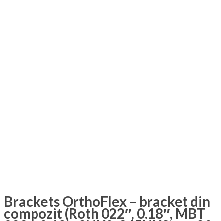
Brackets OrthoFlex – bracket din
compozit (Roth 022″, 0.18″, MBT