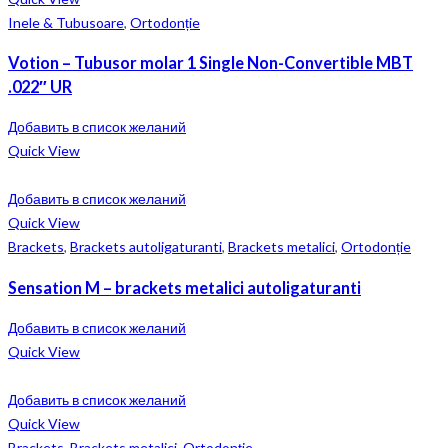
Inele & Tubusoare
,
Ortodonție
Votion – Tubusor molar 1 Single Non-Convertible MBT
.022″ UR
Добавить в список желаний
Quick View
Добавить в список желаний
Quick View
Brackets
,
Brackets autoligaturanti
,
Brackets metalici
,
Ortodonție
Sensation M – brackets metalici autoligaturanti
Добавить в список желаний
Quick View
Добавить в список желаний
Quick View
Brackets
,
Brackets metalici
,
Ortodonție