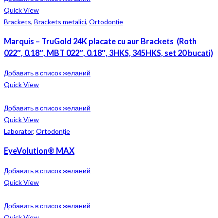
Quick View
Brackets
,
Brackets metalici
,
Ortodonție
Marquis – TruGold 24K placate cu aur Brackets (Roth
022″, 0.18″, MBT 022″, 0.18″, 3HKS, 345HKS, set 20 bucati)
Добавить в список желаний
Quick View
Добавить в список желаний
Quick View
Laborator
,
Ortodonție
EyeVolution® MAX
Добавить в список желаний
Quick View
Добавить в список желаний
Quick View