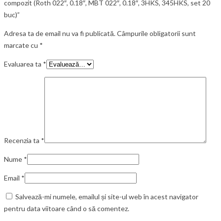
compozit (Roth 022″, 0.18″, MBT 022″, 0.18″, 3HKS, 345HKS, set 20
buc)”
Adresa ta de email nu va fi publicată.
Câmpurile obligatorii sunt
marcate cu
*
Evaluarea ta
*
Recenzia ta
*
Nume
*
Email
*
Salvează-mi numele, emailul și site-ul web în acest navigator
pentru data viitoare când o să comentez.