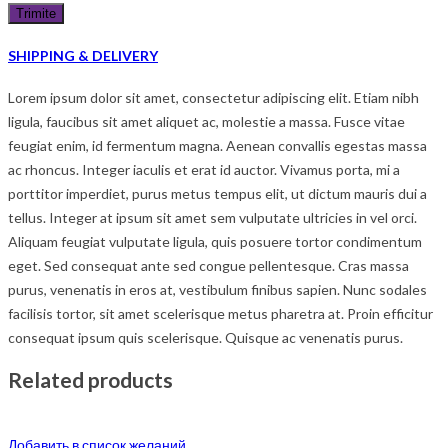
SHIPPING & DELIVERY
Lorem ipsum dolor sit amet, consectetur adipiscing elit. Etiam nibh
ligula, faucibus sit amet aliquet ac, molestie a massa. Fusce vitae
feugiat enim, id fermentum magna. Aenean convallis egestas massa
ac rhoncus. Integer iaculis et erat id auctor. Vivamus porta, mi a
porttitor imperdiet, purus metus tempus elit, ut dictum mauris dui a
tellus. Integer at ipsum sit amet sem vulputate ultricies in vel orci.
Aliquam feugiat vulputate ligula, quis posuere tortor condimentum
eget. Sed consequat ante sed congue pellentesque. Cras massa
purus, venenatis in eros at, vestibulum finibus sapien. Nunc sodales
facilisis tortor, sit amet scelerisque metus pharetra at. Proin efficitur
consequat ipsum quis scelerisque. Quisque ac venenatis purus.
Related products
Добавить в список желаний