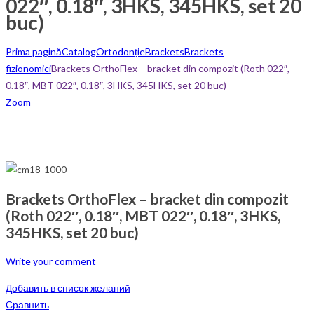
022″, 0.18″, 3HKS, 345HKS, set 20
buc)
Prima pagină
Catalog
Ortodonție
Brackets
Brackets
fizionomici
Brackets OrthoFlex – bracket din compozit (Roth 022″,
0.18″, MBT 022″, 0.18″, 3HKS, 345HKS, set 20 buc)
Zoom
Brackets OrthoFlex – bracket din compozit
(Roth 022″, 0.18″, MBT 022″, 0.18″, 3HKS,
345HKS, set 20 buc)
Write your comment
Добавить в список желаний
Сравнить