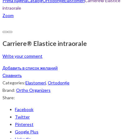
Prima pagină
Catalog
Ortodonție
Elastomeri
Carriere® Elastice
intraorale
Zoom
Carriere® Elastice intraorale
Write your comment
Добавить в список желаний
Сравнить
Categories:
Elastomeri
,
Ortodonție
Brand:
Ortho Organizers
Share:
Facebook
Twitter
Pinterest
Google Plus