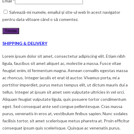
Email
*
Salvează-mi numele, emailul și site-ul web în acest navigator
pentru data viitoare când o să comentez.
SHIPPING & DELIVERY
Lorem ipsum dolor sit amet, consectetur adipiscing elit. Etiam nibh
ligula, faucibus sit amet aliquet ac, molestie a massa. Fusce vitae
feugiat enim, id fermentum magna. Aenean convallis egestas massa
ac rhoncus. Integer iaculis et erat id auctor. Vivamus porta, mi a
porttitor imperdiet, purus metus tempus elit, ut dictum mauris dui a
tellus. Integer at ipsum sit amet sem vulputate ultricies in vel orci.
Aliquam feugiat vulputate ligula, quis posuere tortor condimentum
eget. Sed consequat ante sed congue pellentesque. Cras massa
purus, venenatis in eros at, vestibulum finibus sapien. Nunc sodales
facilisis tortor, sit amet scelerisque metus pharetra at. Proin efficitur
consequat ipsum quis scelerisque. Quisque ac venenatis purus.