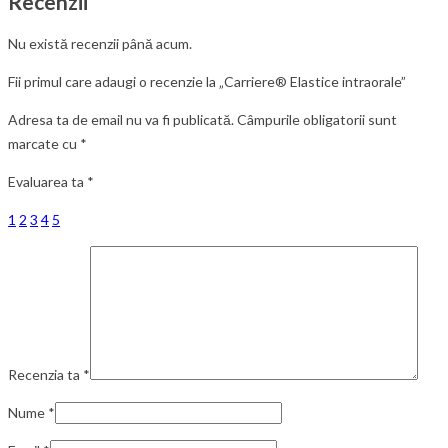
Recenzii
Nu există recenzii până acum.
Fii primul care adaugi o recenzie la „Carriere® Elastice intraorale”
Adresa ta de email nu va fi publicată.
Câmpurile obligatorii sunt
marcate cu
*
Evaluarea ta
*
1
2
3
4
5
Recenzia ta
*
Nume
*