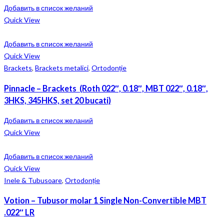
Добавить в список желаний
Quick View
Добавить в список желаний
Quick View
Brackets
,
Brackets metalici
,
Ortodonție
Pinnacle – Brackets (Roth 022″, 0.18″, MBT 022″, 0.18″,
3HKS, 345HKS, set 20 bucati)
Добавить в список желаний
Quick View
Добавить в список желаний
Quick View
Inele & Tubusoare
,
Ortodonție
Votion – Tubusor molar 1 Single Non-Convertible MBT
.022″ LR