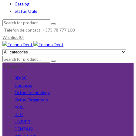
Catalog
Sfaturi Utile
Telefon de contact: +373 78 777 100
Wishlist (0)
Producători
3DISC
Curaprox
Ortho Technology
Ortho Organizers
MRC
DTC
UNIVET
DENTAID