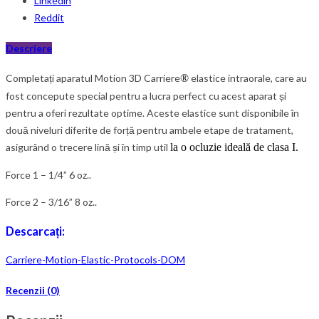
Linkedin
Reddit
Descriere
Completați
aparatul
Motion 3D Carriere
®
elastice intraorale
, care au
fost concepute special pentru a lucra perfect cu acest aparat și
pentru a oferi rezultate optime. Aceste elastice sunt disponibile în
două niveluri diferite de forță pentru ambele etape de tratament,
asigurând o
trecere
lină și în timp util
la
o ocluzie ideală de clasa I.
Force 1 – 1/
4” 6 oz..
Force 2 – 3/16” 8 oz..
Descarcați:
Carriere-Motion-Elastic-Protocols-DOM
Recenzii (0)