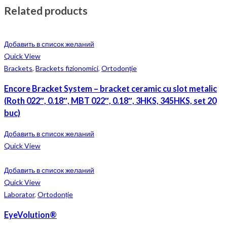
Related products
Добавить в список желаний
Quick View
Brackets
,
Brackets fizionomici
,
Ortodonție
Encore Bracket System – bracket ceramic cu slot metalic
(Roth 022″, 0.18″, MBT 022″, 0.18″, 3HKS, 345HKS, set 20
buc)
Добавить в список желаний
Quick View
Добавить в список желаний
Quick View
Laborator
,
Ortodonție
EyeVolution®