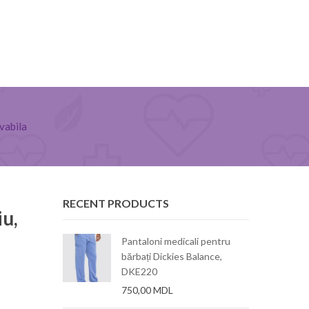
avabila
RECENT PRODUCTS
iu,
 dama, stretch,
Pantaloni medicali pentru
ity
bărbați Dickies Balance,
DKE220
750,00
MDL