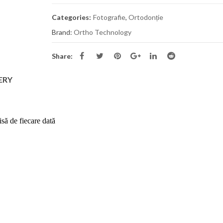
Folii termofor
Infinity – bluza medicala
FLX 0.76mm
Categories:
Fotografie
,
Ortodonție
premium din bumbac și
Brand:
Ortho Technology
elastan pentru femei
690,00
MDL
Folii termofor
Share:
AT 0.38mm (.
Bluza medicala barbati Dickies
ERY
Balance DK845
650,00
MDL
Folii termofor
0,625 mm, 0,7
să de fiecare dată
Pantaloni Medicali
Antimicrobieni Cherokee Slim
cu Talie Joasă – Infinity
550,00
MDL