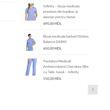
mare Zendura
Infinity – bluza medicala
premium din bumbac și
elastan pentru femei
690,00
MDL
mare Zendura
015″)x125mm
Bluza medicala barbati Dickies
Balance DK845
650,00
MDL
mare Zendura
6 mm, 1 mm
Pantaloni Medicali
Antimicrobieni Cherokee Slim
cu Talie Joasă – Infinity
550,00
MDL