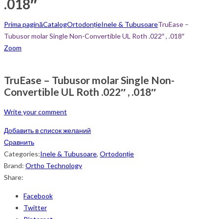
.018″
Prima pagină
Catalog
Ortodonție
Inele & Tubusoare
TruEase –
Tubusor molar Single Non-Convertible UL Roth .022″ , .018″
Zoom
TruEase – Tubusor molar Single Non-
Convertible UL Roth .022″ , .018″
Write your comment
Добавить в список желаний
Сравнить
Categories:
Inele & Tubusoare
,
Ortodonție
Brand:
Ortho Technology
Share:
Facebook
Twitter