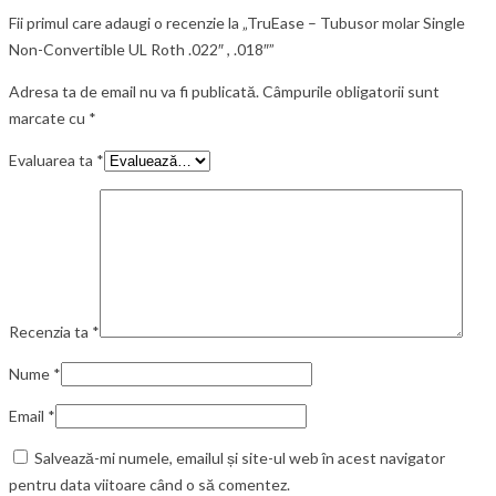
Fii primul care adaugi o recenzie la „TruEase – Tubusor molar Single
Non-Convertible UL Roth .022″ , .018″”
Adresa ta de email nu va fi publicată.
Câmpurile obligatorii sunt
marcate cu
*
Evaluarea ta
*
Recenzia ta
*
Nume
*
Email
*
Salvează-mi numele, emailul și site-ul web în acest navigator
pentru data viitoare când o să comentez.