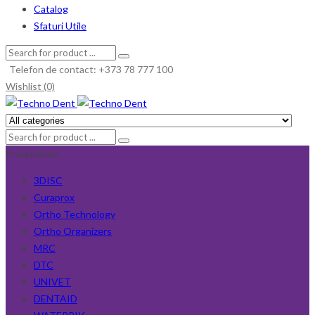
Catalog
Sfaturi Utile
Telefon de contact: +373 78 777 100
Wishlist (0)
Producători
3DISC
Curaprox
Ortho Technology
Ortho Organizers
MRC
DTC
UNIVET
DENTAID