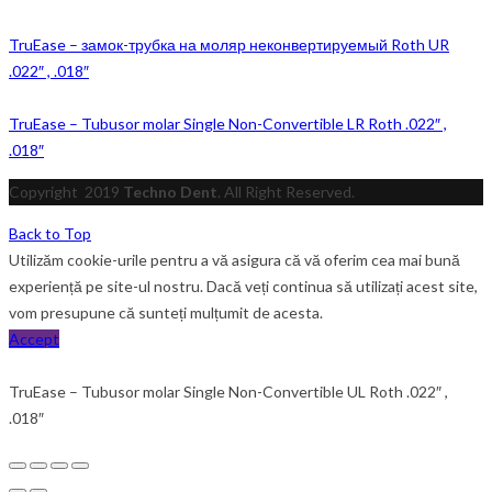
TruEase – замок-трубка на моляр неконвертируемый Roth UR
.022″ , .018″
TruEase – Tubusor molar Single Non-Convertible LR Roth .022″ ,
.018″
Copyright
2019
Techno Dent
. All Right Reserved.
Back to Top
Utilizăm cookie-urile pentru a vă asigura că vă oferim cea mai bună
experiență pe site-ul nostru. Dacă veți continua să utilizați acest site,
vom presupune că sunteți mulțumit de acesta.
Accept
TruEase – Tubusor molar Single Non-Convertible UL Roth .022″ ,
.018″