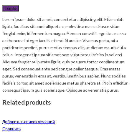
Lorem ipsum dolor sit amet, consectetur adipiscing elit. Etiam nibh
ligula, faucibus sit amet aliquet ac, molestie a massa. Fusce vitae
feugiat enim, id fermentum magna. Aenean convallis egestas massa
ac rhoncus. Integer iaculis et erat id auctor. Vivamus porta, mi a
porttitor imperdiet, purus metus tempus elit, ut dictum mauris dui a
tellus. Integer at ipsum sit amet sem vulputate ultricies in vel orci.
Aliquam feugiat vulputate ligula, quis posuere tortor condimentum
eget. Sed consequat ante sed congue pellentesque. Cras massa
purus, venenatis in eros at, vestibulum finibus sapien. Nunc sodales
facilisis tortor, sit amet scelerisque metus pharetra at. Proin efficitur
consequat ipsum quis scelerisque. Quisque ac venenatis purus.
Related products
Добавить в список желаний
Сравнить