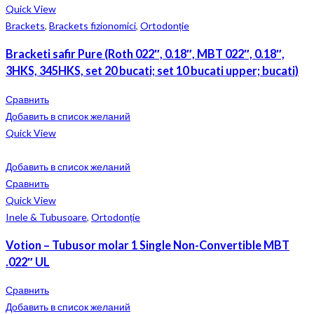
Quick View
Brackets
,
Brackets fizionomici
,
Ortodonție
Bracketi safir Pure (Roth 022″, 0.18″, MBT 022″, 0.18″,
3HKS, 345HKS, set 20 bucati; set 10 bucati upper; bucati)
Сравнить
Добавить в список желаний
Quick View
Добавить в список желаний
Сравнить
Quick View
Inele & Tubusoare
,
Ortodonție
Votion – Tubusor molar 1 Single Non-Convertible MBT
.022″ UL
Сравнить
Добавить в список желаний