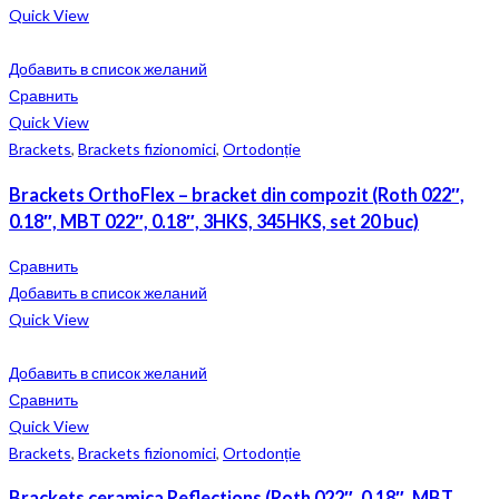
Quick View
Добавить в список желаний
Сравнить
Quick View
Brackets
,
Brackets fizionomici
,
Ortodonție
Brackets OrthoFlex – bracket din compozit (Roth 022″,
0.18″, MBT 022″, 0.18″, 3HKS, 345HKS, set 20 buc)
Сравнить
Добавить в список желаний
Quick View
Добавить в список желаний
Сравнить
Quick View
Brackets
,
Brackets fizionomici
,
Ortodonție
Brackets ceramica Reflections (Roth 022″, 0.18″, MBT