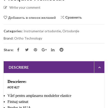
Write your comment
Сравнить
Добавить в список желаний
Categories:
Instrumentar ortodontie
,
Ortodonție
Brand:
Ortho Technology
Share:
DESCRIERE
Descriere:
#OT-027
Vârf pentru amplasarea modulelor elastice
Finisaj satinat
Produs in SUA