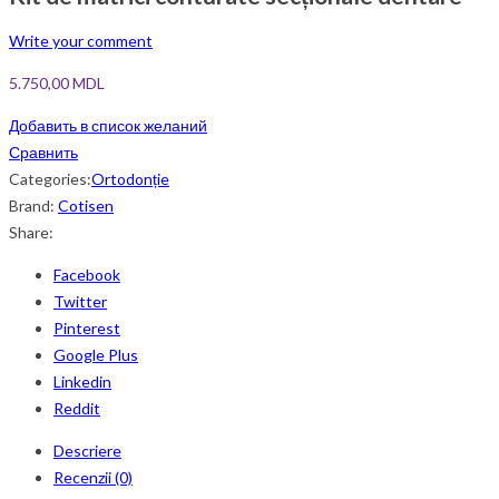
Write your comment
5.750,00
MDL
Добавить в список желаний
Сравнить
Categories:
Ortodonție
Brand:
Cotisen
Share:
Facebook
Twitter
Pinterest
Google Plus
Linkedin
Reddit
Descriere
Recenzii (0)