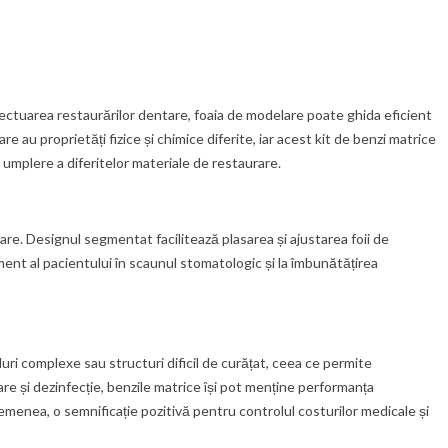
efectuarea restaurărilor dentare, foaia de modelare poate ghida eficient
rare au proprietăți fizice și chimice diferite, iar acest kit de benzi matrice
 umplere a diferitelor materiale de restaurare.
are. Designul segmentat facilitează plasarea și ajustarea foii de
ment al pacientului în scaunul stomatologic și la îmbunătățirea
luri complexe sau structuri dificil de curățat, ceea ce permite
e și dezinfecție, benzile matrice își pot menține performanța
semenea, o semnificație pozitivă pentru controlul costurilor medicale și