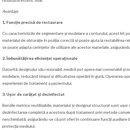
rezultatul estetic final.
Avantaje
1. Funcție precisă de restaurare
Cu caracteristicile de segmentare și modelare a conturului, acest kit poa
materialul de obturație în poziția corectă și poate ajuta la restabilirea rel
se poate adapta cerințelor de utilizare ale acestor materiale, asigurându
2. Îmbunătățirea eficienței operaționale
Datorită designului său rezonabil, medicii pot opera mai convenabil și m
modelare, reducând timpul și dificultatea operării în gură. Operarea ușo
experienței de tratament a pacientului.
3. Ușor de curățat și dezinfectat
Benzile matrice reutilizabile, materialul și designul structural sunt ușor
dezinfectarea completă a acestora după tratament prin metode convențion
neschimbată, asigurându-se că pot oferi în continuare funcții auxiliare b
protecția mediului.