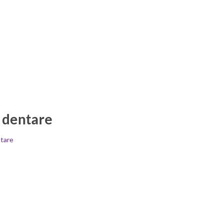
e dentare
ntare