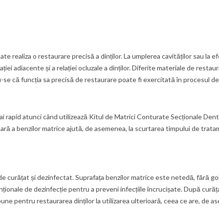
te realiza o restaurare precisă a dinților. La umplerea cavităților sau la 
ației adiacente și a relației ocluzale a dinților. Diferite materiale de restau
-se că funcția sa precisă de restaurare poate fi exercitată în procesul de
ai rapid atunci când utilizează Kitul de Matrici Conturate Secționale Dent
ară a benzilor matrice ajută, de asemenea, la scurtarea timpului de trata
 de curățat și dezinfectat. Suprafața benzilor matrice este netedă, fără go
ale de dezinfecție pentru a preveni infecțiile încrucișate. După curățar
une pentru restaurarea dinților la utilizarea ulterioară, ceea ce are, de a