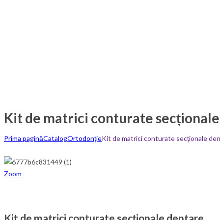
Kit de matrici conturate secțional
Prima pagină
Catalog
Ortodonție
Kit de matrici conturate secționale de
Zoom
Kit de matrici conturate secționale dentare