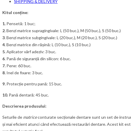
SHIPPING & DELIVERY
Kitul conține:
1.
Pensetă: 1 buc;
2.
Benzi matrice supragingivale: L (50 buc.), M (50 buc.), S (50 buc.)
3
. Benzi matrice subgingivale: L (20 buc.), M (20 buc.), S (20 buc.)
4
. Benzi matrice din rășină: L (10 buc.), S (10 buc.)
5
. Aplicator vârf adeziv: 3 buc.
6
. Pană de siguranță din silicon: 6 buc.
7.
Pene: 60 buc.
8.
Inel de fixare: 3 buc.
9.
Protecție pentru pană: 15 buc.
10.
Pană dentară: 45 buc.
Descrierea produsului:
Seturile de
matrice
conturate secționale dentare sunt un set de instru
și mai eficient atunci când efectuează restaurări dentare. Acest kit este