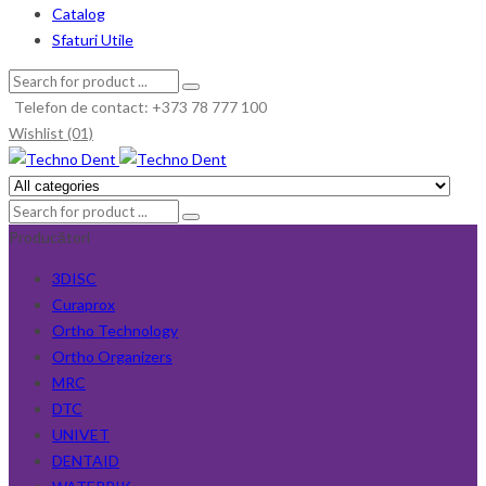
Catalog
Sfaturi Utile
Telefon de contact: +373 78 777 100
Wishlist (01)
Producători
3DISC
Curaprox
Ortho Technology
Ortho Organizers
MRC
DTC
UNIVET
DENTAID