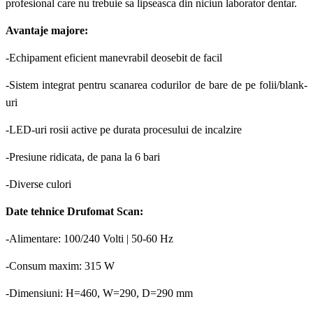
profesional care nu trebuie sa lipseasca din niciun laborator dentar.
Avantaje majore:
-Echipament eficient manevrabil deosebit de facil
-Sistem integrat pentru scanarea codurilor de bare de pe folii/blank-
uri
-LED-uri rosii active pe durata procesului de incalzire
-Presiune ridicata, de pana la 6 bari
-Diverse culori
Date tehnice Drufomat Scan:
-Alimentare: 100/240 Volti | 50-60 Hz
-Consum maxim: 315 W
-Dimensiuni: H=460, W=290, D=290 mm