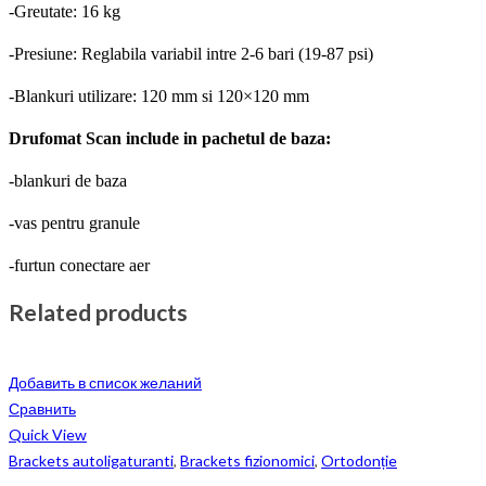
-Greutate: 16 kg
-Presiune: Reglabila variabil intre 2-6 bari (19-87 psi)
-Blankuri utilizare: 120 mm si 120×120 mm
Drufomat Scan include in pachetul de baza:
-blankuri de baza
-vas pentru granule
-furtun conectare aer
Related products
Добавить в список желаний
Сравнить
Quick View
Brackets autoligaturanti
,
Brackets fizionomici
,
Ortodonție