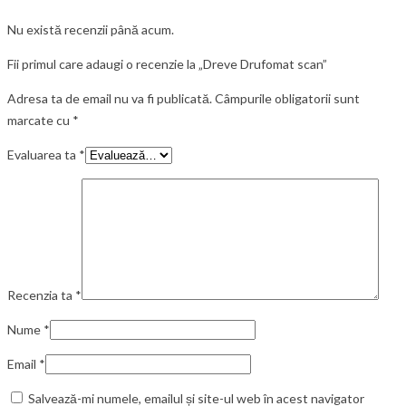
Nu există recenzii până acum.
Fii primul care adaugi o recenzie la „Dreve Drufomat scan”
Adresa ta de email nu va fi publicată.
Câmpurile obligatorii sunt
marcate cu
*
Evaluarea ta
*
Recenzia ta
*
Nume
*
Email
*
Salvează-mi numele, emailul și site-ul web în acest navigator