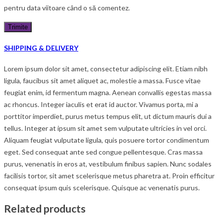
pentru data viitoare când o să comentez.
SHIPPING & DELIVERY
Lorem ipsum dolor sit amet, consectetur adipiscing elit. Etiam nibh
ligula, faucibus sit amet aliquet ac, molestie a massa. Fusce vitae
feugiat enim, id fermentum magna. Aenean convallis egestas massa
ac rhoncus. Integer iaculis et erat id auctor. Vivamus porta, mi a
porttitor imperdiet, purus metus tempus elit, ut dictum mauris dui a
tellus. Integer at ipsum sit amet sem vulputate ultricies in vel orci.
Aliquam feugiat vulputate ligula, quis posuere tortor condimentum
eget. Sed consequat ante sed congue pellentesque. Cras massa
purus, venenatis in eros at, vestibulum finibus sapien. Nunc sodales
facilisis tortor, sit amet scelerisque metus pharetra at. Proin efficitur
consequat ipsum quis scelerisque. Quisque ac venenatis purus.
Related products