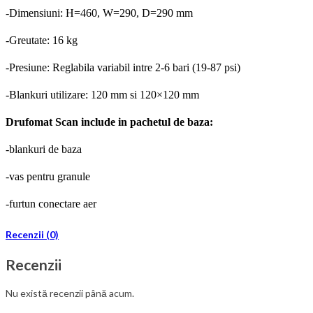
-Dimensiuni: H=460, W=290, D=290 mm
-Greutate: 16 kg
-Presiune: Reglabila variabil intre 2-6 bari (19-87 psi)
-Blankuri utilizare: 120 mm si 120×120 mm
Drufomat Scan include in pachetul de baza:
-blankuri de baza
-vas pentru granule
-furtun conectare aer
Recenzii (0)
Recenzii
Nu există recenzii până acum.