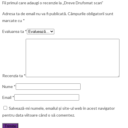
Fii primul care adaugi o recenzie la „Dreve Drufomat scan”
Adresa ta de email nu va fi publicată.
Câmpurile obligatorii sunt
marcate cu
*
Evaluarea ta
*
Recenzia ta
*
Nume
*
Email
*
Salvează-mi numele, emailul și site-ul web în acest navigator
pentru data viitoare când o să comentez.