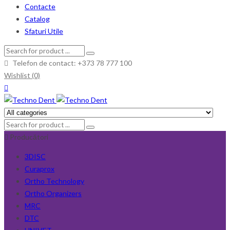
Contacte
Catalog
Sfaturi Utile
Telefon de contact: +373 78 777 100
Wishlist (0)
Producători
3DISC
Curaprox
Ortho Technology
Ortho Organizers
MRC
DTC