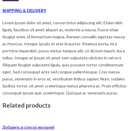
SHIPPING & DELIVERY
Lorem ipsum dolor sit amet, consectetur adipiscing elit. Etiam nibh
ligula, faucibus sit amet aliquet ac, molestie a massa. Fusce vitae
feugiat enim, id fermentum magna. Aenean convallis egestas massa
ac rhoncus. Integer iaculis et erat id auctor. Vivamus porta, mi a
porttitor imperdiet, purus metus tempus elit, ut dictum mauris dui a
tellus. Integer at ipsum sit amet sem vulputate ultricies in vel orci.
Aliquam feugiat vulputate ligula, quis posuere tortor condimentum
eget. Sed consequat ante sed congue pellentesque. Cras massa
purus, venenatis in eros at, vestibulum finibus sapien. Nunc sodales
facilisis tortor, sit amet scelerisque metus pharetra at. Proin efficitur
consequat ipsum quis scelerisque. Quisque ac venenatis purus.
Related products
Добавить в список желаний