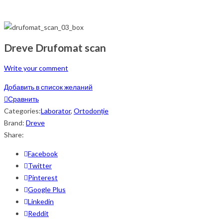
Dreve Drufomat scan
Write your comment
Добавить в список желаний
Сравнить
Categories:
Laborator
,
Ortodonție
Brand:
Dreve
Share:
Facebook
Twitter
Pinterest
Google Plus
Linkedin
Reddit