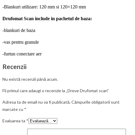
-Blankuri utilizare: 120 mm si 120×120 mm
Drufomat Scan include in pachetul de baza:
-blankuri de baza
-vas pentru granule
-furtun conectare aer
Recenzii
Nu există recenzii până acum.
Fii primul care adaugi o recenzie la „Dreve Drufomat scan”
Adresa ta de email nu va fi publicată.
Câmpurile obligatorii sunt
marcate cu
*
Evaluarea ta
*