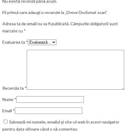
Nu există recenzii până acum.
Fii primul care adaugi o recenzie la „Dreve Drufomat scan”
Adresa ta de email nu va fi publicată.
Câmpurile obligatorii sunt
marcate cu
*
Evaluarea ta
*
Recenzia ta
*
Nume
*
Email
*
Salvează-mi numele, emailul și site-ul web în acest navigator
pentru data viitoare când o să comentez.