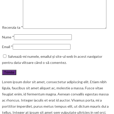
Recenzia ta
*
Nume
*
Email
*
Salvează-mi numele, emailul și site-ul web în acest navigator
pentru data viitoare când o să comentez.
Lorem ipsum dolor sit amet, consectetur adipiscing elit. Etiam nibh
ligula, faucibus sit amet aliquet ac, molestie a massa. Fusce vitae
feugiat enim, id fermentum magna. Aenean convallis egestas massa
ac rhoncus. Integer iaculis et erat id auctor. Vivamus porta, mi a
porttitor imperdiet, purus metus tempus elit, ut dictum mauris dui a
tellus. Integer at ipsum sit amet sem vulputate ultricies in vel orci.