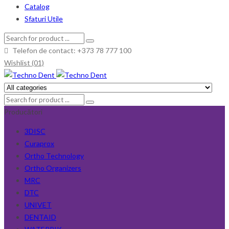
Catalog
Sfaturi Utile
Telefon de contact: +373 78 777 100
Wishlist (01)
Producători
3DISC
Curaprox
Ortho Technology
Ortho Organizers
MRC
DTC
UNIVET
DENTAID