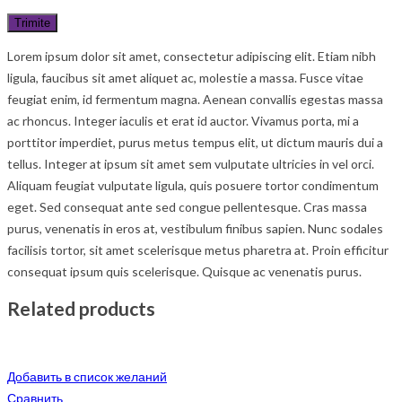
Lorem ipsum dolor sit amet, consectetur adipiscing elit. Etiam nibh
ligula, faucibus sit amet aliquet ac, molestie a massa. Fusce vitae
feugiat enim, id fermentum magna. Aenean convallis egestas massa
ac rhoncus. Integer iaculis et erat id auctor. Vivamus porta, mi a
porttitor imperdiet, purus metus tempus elit, ut dictum mauris dui a
tellus. Integer at ipsum sit amet sem vulputate ultricies in vel orci.
Aliquam feugiat vulputate ligula, quis posuere tortor condimentum
eget. Sed consequat ante sed congue pellentesque. Cras massa
purus, venenatis in eros at, vestibulum finibus sapien. Nunc sodales
facilisis tortor, sit amet scelerisque metus pharetra at. Proin efficitur
consequat ipsum quis scelerisque. Quisque ac venenatis purus.
Related products
Добавить в список желаний
Сравнить