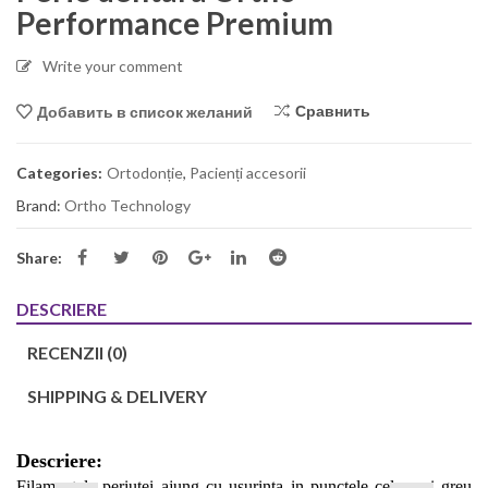
Performance Premium
Write your comment
Сравнить
Добавить в список желаний
Categories:
Ortodonție
,
Pacienți accesorii
Brand:
Ortho Technology
Share:
DESCRIERE
RECENZII (0)
SHIPPING & DELIVERY
Descriere:
Filamentele periutei ajung cu usurinta in punctele cele mai greu