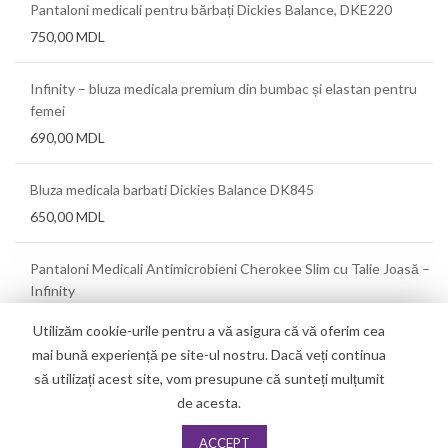
Pantaloni medicali pentru bărbați Dickies Balance, DKE220
750,00
MDL
Infinity – bluza medicala premium din bumbac și elastan pentru
femei
690,00
MDL
Bluza medicala barbati Dickies Balance DK845
650,00
MDL
Pantaloni Medicali Antimicrobieni Cherokee Slim cu Talie Joasă –
Infinity
550,00
MDL
Utilizăm cookie-urile pentru a vă asigura că vă oferim cea
mai bună experiență pe site-ul nostru. Dacă veți continua
să utilizați acest site, vom presupune că sunteți mulțumit
de acesta.
ACCEPT
Copyright
2019
Techno Dent
. All Right Reserved.