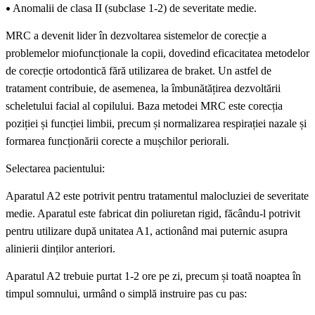
•
Anomalii de clasa II (subclase 1-2) de severitate medie.
MRC a devenit lider în dezvoltarea sistemelor de corecție a
problemelor miofuncționale la copii, dovedind eficacitatea metodelor
de corecție ortodontică fără utilizarea de braket. Un astfel de
tratament contribuie, de asemenea, la îmbunătățirea dezvoltării
scheletului facial al copilului. Baza metodei MRC este corecția
poziției și funcției limbii, precum și normalizarea respirației nazale și
formarea funcționării corecte a mușchilor periorali.
Selectarea pacientului:
Aparatul A2 este potrivit pentru tratamentul malocluziei de severitate
medie. Aparatul este fabricat din poliuretan rigid, făcându-l potrivit
pentru utilizare după unitatea A1, actionând mai puternic asupra
alinierii dinților anteriori.
Aparatul A2 trebuie purtat 1-2 ore pe zi, precum și toată noaptea în
timpul somnului, urmând o simplă instruire pas cu pas: