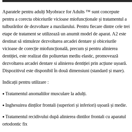
Aparatele pentru adulți Myobrace for Adults ™ sunt concepute
pentru a corecta obiceiurile
vicioase
miofuncționale și tratamentul a
tulburărilor de dezvoltare a maxilarului. Pentru fiecare dintre cele trei
etape de tratament se utilizează un anumit model
de
aparat. A2 este
destinat să stimuleze dezvoltarea arcadei dentare și obiceiurile
vicioase de corecție miofuncțională, precum și pentru alinierea
dentiției, este realizat
din poliuretan mediu elastic, promovează
dezvoltarea arcadei dentare si alinierea dentiției prin acțiune ușoară.
Dispozitivul este disponibil în două dimensiuni (standard și mare).
Indicații pentru utilizare :
•
Tratamentul anomaliilor musculare la adulți.
•
Inghesuirea dinților frontali (superiori și inferiori) ușoară și medie.
•
Tratamentul recidivului după alinierea dintilor frontali cu aparatul
ortodontic fix