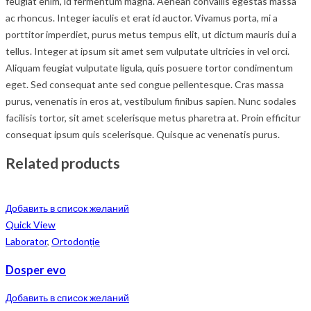
feugiat enim, id fermentum magna. Aenean convallis egestas massa
ac rhoncus. Integer iaculis et erat id auctor. Vivamus porta, mi a
porttitor imperdiet, purus metus tempus elit, ut dictum mauris dui a
tellus. Integer at ipsum sit amet sem vulputate ultricies in vel orci.
Aliquam feugiat vulputate ligula, quis posuere tortor condimentum
eget. Sed consequat ante sed congue pellentesque. Cras massa
purus, venenatis in eros at, vestibulum finibus sapien. Nunc sodales
facilisis tortor, sit amet scelerisque metus pharetra at. Proin efficitur
consequat ipsum quis scelerisque. Quisque ac venenatis purus.
Related products
Добавить в список желаний
Quick View
Laborator
,
Ortodonție
Dosper evo
Добавить в список желаний