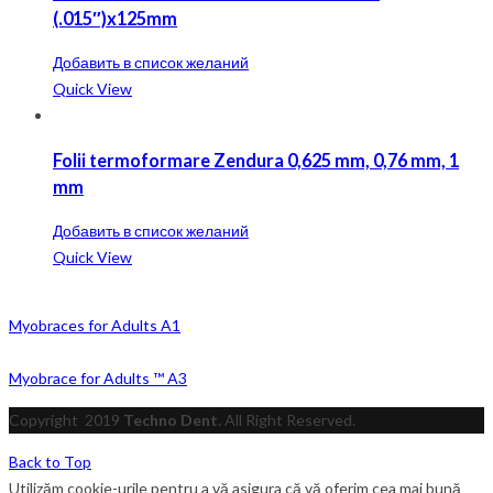
(.015″)x125mm
Добавить в список желаний
Quick View
Folii termoformare Zendura 0,625 mm, 0,76 mm, 1
mm
Добавить в список желаний
Quick View
Myobraces for Adults A1
Myobrace for Adults ™ A3
Copyright
2019
Techno Dent
. All Right Reserved.
Back to Top
Utilizăm cookie-urile pentru a vă asigura că vă oferim cea mai bună