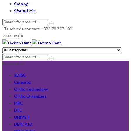
Catalog
Sfaturi Utile
Telefon de contact: +373 78 777 100
Wishlist (0)
Producători
3DISC
Curaprox
Ortho Technology
Ortho Organizers
MRC
DTC
UNIVET
DENTAID