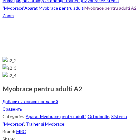
Prima pagină
Catalog
Ortodonție
Trainer și Myobrace
Sistema
"Myobrace"
Aparat Myobrace pentru adulti
Myobrace pentru adulti A2
Zoom
Myobrace pentru adulti A2
Добавить в список желаний
Сравнить
Categories:
Aparat Myobrace pentru adulti
,
Ortodonție
,
Sistema
"Myobrace"
,
Trainer și Myobrace
Brand:
MRC
Share: