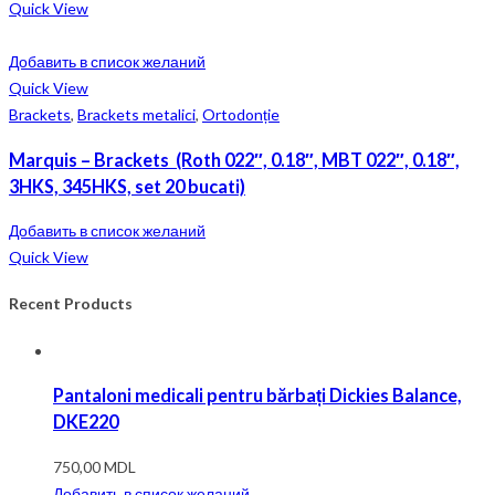
Quick View
Добавить в список желаний
Quick View
Brackets
,
Brackets metalici
,
Ortodonție
Marquis – Brackets (Roth 022″, 0.18″, MBT 022″, 0.18″,
3HKS, 345HKS, set 20 bucati)
Добавить в список желаний
Quick View
Recent Products
Pantaloni medicali pentru bărbați Dickies Balance,
DKE220
750,00
MDL
Добавить в список желаний