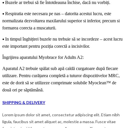
•
Buzele ar trebui să fie întotdeauna închise, dacă nu vorbiți.
•
Respiratia este necesara p
e
nas – datorita acestui lucru, este
normalizata dezvoltarea maxilarului superior si inferior, precum si
formarea
corecta a muscaturii.
•
In timpul înghițirei buzele nu trebuie să se incordeze – acest lucru
este important pentru poziția corectă a incisivilor.
Îngrijirea aparat
ului
Myobrace for Adults A2:
Aparatul A2 trebuie spălat sub apă caldă curgatoare după fiecare
utilizare. Pentru curățarea completă a tuturor dispozitivelor MRC,
este de dorit să se utilizeze comprimate solubile Myoclean™ de
două ori pe săptămână.
SHIPPING & DELIVERY
Lorem ipsum dolor sit amet, consectetur adipiscing elit. Etiam nibh
ligula, faucibus sit amet aliquet ac, molestie a massa. Fusce vitae