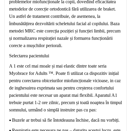
problemelor miofuncționale la copii, dovedind eficacitatea
metodelor de corecție ortodontică fără utilizarea de braket.
Un astfel de tratament contribuie, de asemenea, la
îmbunătățirea dezvoltării scheletului facial al copilului. Baza
metodei MRC este corecția poziției și funcției limbii, precum
și normalizarea respirației nazale și formarea funcționării
corecte a mușchilor periorali.
Selectarea pacientului
A 1 este cel mai moale și mai elastic dintre toate seria
Myobrace for Adults ™. Poate fi utilizat ca dispozitiv inițial
pentru corectarea obiceiurilor miofuncționale vicioase, in caz
de inghesuirea exprimata sau pentru creșterea confortului
pacientului este necesar un aparat mai flexibil. Aparatul A1
trebuie purtat 1-2 ore zilnic, precum și toată noaptea în timpul
somnului, urmând o simplă instruire pas cu pas:
•
Buzele ar trebui să fie întotdeauna închise, dacă nu vorbiți.
•
Respiratia este necesara pe nas – datorita acestui lucru, este