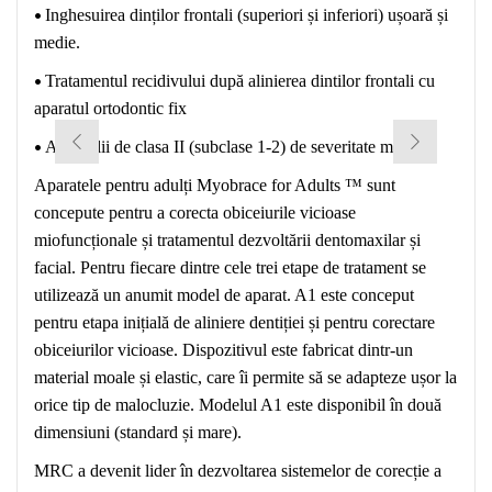
•
Inghesuirea dinților frontali (superiori și inferiori) ușoară și
medie.
•
Tratamentul recidivului după alinierea dintilor frontali cu
aparatul ortodontic fix
•
Anomalii de clasa II (subclase 1-2) de severitate medie.
Aparatele pentru adulți Myobrace for Adults ™ sunt
concepute pentru a corecta obiceiurile vicioase
miofuncționale și tratamentul dezvoltării dentomaxilar și
facial. Pentru fiecare dintre cele trei etape de tratament se
utilizează un anumit model de aparat. A1 este conceput
pentru etapa inițială de aliniere dentiției și pentru corectare
obiceiurilor vicioase. Dispozitivul este fabricat dintr-un
material moale și elastic, care îi permite să se adapteze ușor la
orice tip de malocluzie. Modelul A1 este disponibil în două
dimensiuni (standard și mare).
MRC a devenit lider în dezvoltarea sistemelor de corecție a