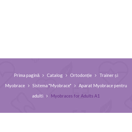
Prima pagină
Catalog
Ortodonție
Trainer și
Myobrace
Sistema "Myobrace"
Aparat Myobrace pentru
adulti
Myobraces for Adults A1