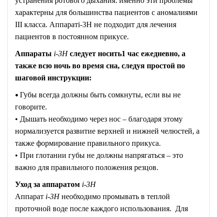
устранения ротового дыхания: именно эти проблемы
характерны для большинства пациентов с аномалиями
III класса. Аппаратi-3H не подходит для лечения
пациентов в постоянном прикусе.
Аппараты
i-3H
следует носить1 час ежедневно, а
также всю ночь во время сна, следуя простой по
шаговой инструкции:
•
Губы всегда должны быть сомкнуты, если вы не
говорите.
• Дышать необходимо через нос – благодаря этому
нормализуется развитие верхней и нижней челюстей, а
также формирование правильного прикуса.
• При глотании губы не должны напрягаться – это
важно для правильного положения резцов.
Уход за аппаратом
i-3H
Аппарат
i-3H
необходимо промывать в теплой
проточной воде после каждого использования. Для