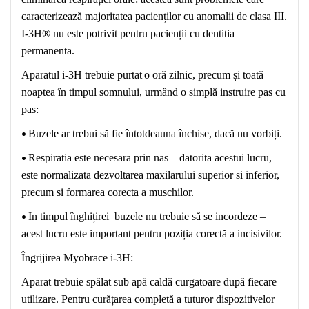
caracterizează majoritatea pacienților cu anomalii de clasa III.
I-3
H
® nu este potrivit pentru pacienții cu
dentitia
permanenta
.
Aparatul i-3
H
trebuie
purtat
o
oră zilnic, precum și toată
noaptea în timpul somnului, urmând o simplă instruire pas cu
pas:
•
Buzele ar trebui să fie întotdeauna închise, dacă nu vorbiți.
•
Respiratia este necesara prin nas – datorita acestui lucru,
este normalizata dezvoltarea maxilarului superior si inferior,
precum si formarea corecta a muschilor.
•
In timpul înghițirei buzele nu trebuie să se incordeze –
acest lucru este important pentru poziția corectă a incisivilor.
Îngrijirea Myobrace i-3H
:
Aparat trebuie spălat sub apă caldă
curgatoare
după fiecare
utilizare. Pentru curățarea completă a tuturor dispozitivelor