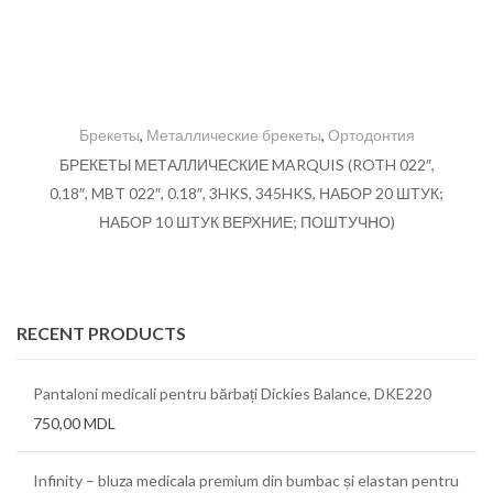
Брекеты
,
Металлические брекеты
,
Ортодонтия
БРЕКЕТЫ МЕТАЛЛИЧЕСКИЕ MARQUIS (ROTH 022″,
0.18″, MBT 022″, 0.18″, 3HKS, 345HKS, НАБОР 20 ШТУК;
НАБОР 10 ШТУК ВЕРХНИЕ; ПОШТУЧНО)
RECENT PRODUCTS
Pantaloni medicali pentru bărbați Dickies Balance, DKE220
750,00
MDL
Infinity – bluza medicala premium din bumbac și elastan pentru