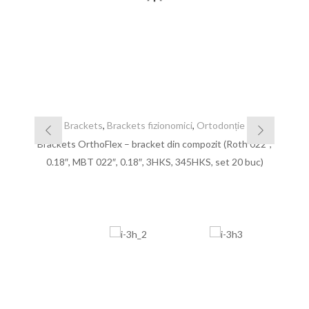
Brackets
,
Brackets fizionomici
,
Ortodonție
Brackets OrthoFlex – bracket din compozit (Roth 022″,
0.18″, MBT 022″, 0.18″, 3HKS, 345HKS, set 20 buc)