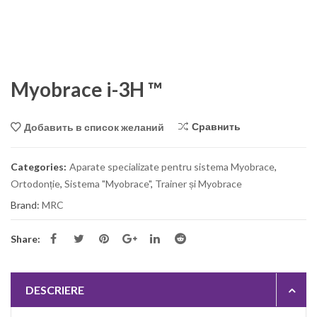
Myobrace i-3H ™
Сравнить
Добавить в список желаний
Categories:
Aparate specializate pentru sistema Myobrace
,
Ortodonție
,
Sistema "Myobrace"
,
Trainer și Myobrace
Brand:
MRC
Share:
DESCRIERE