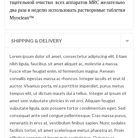
тщательной очистки всех аппаратов
MRC
желательно
два раза в неделю использовать растворимые таблетки
Myoclean™
SHIPPING & DELIVERY
Lorem ipsum dolor sit amet, consectetur adipiscing elit. Etiam
nibh ligula, faucibus sit amet aliquet ac, molestie a massa.
Fusce vitae feugiat enim, id fermentum magna. Aenean
convallis egestas massa ac rhoncus. Integer iaculis et erat id
auctor. Vivamus porta, mi a porttitor imperdiet, purus metus
tempus elit, ut dictum mauris dui a tellus. Integer at ipsum sit
amet sem vulputate ultricies in vel orci. Aliquam feugiat
vulputate ligula, quis posuere tortor condimentum eget. Sed
consequat ante sed congue pellentesque. Cras massa purus,
venenatis in eros at, vestibulum finibus sapien. Nunc sodales
facilisis tortor, sit amet scelerisque metus pharetra at. Proin
efficitur consequat ipsum quis scelerisque. Quisque ac