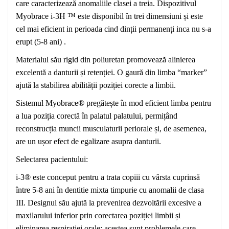
care caracterizează anomaliile clasei a treia. Dispozitivul
Myobrace i-3H ™ este disponibil în trei dimensiuni și este
cel mai eficient in perioada cind dinții permanenți inca nu s-a
erupt (5-8 ani) .
Materialul său rigid din poliuretan promovează alinierea
excelentă a danturii și retenției. O gaură din limba “marker”
ajută la stabilirea abilității poziției corecte a limbii.
Sistemul Myobrace® pregătește în mod eficient limba pentru
a lua poziția corectă în palatul palatului, permițând
reconstrucția muncii musculaturii periorale și, de asemenea,
are un ușor efect de egalizare asupra danturii.
Selectarea pacientului:
i-3® este conceput pentru a trata copiii cu vârsta cuprinsă
între 5-8 ani în dentitie mixta timpurie cu anomalii de clasa
III. Designul său ajută la prevenirea dezvoltării excesive a
maxilarului inferior prin corectarea poziției limbii și
eliminarea respirației orale: acestea sunt problemele care