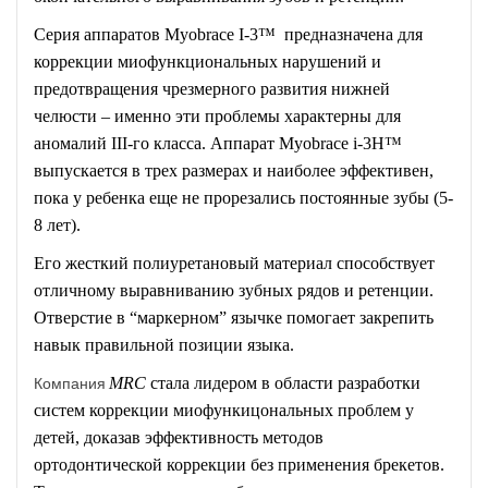
Серия аппаратов Myobrace I-3™ предназначена для
коррекции миофункциональных нарушений и
предотвращения чрезмерного развития нижней
челюсти – именно эти проблемы характерны для
аномалий III-го класса. Аппарат Myobrace i-3H™
выпускается в трех размерах и наиболее эффективен,
пока у ребенка еще не прорезались постоянные зубы (5-
8 лет).
Его жесткий полиуретановый материал способствует
отличному выравниванию зубных рядов и ретенции.
Отверстие в “маркерном” язычке помогает закрепить
навык правильной позиции языка.
Компания
MRC
стала лидером в области разработки
систем коррекции миофункицональных проблем у
детей, доказав эффективность методов
ортодонтической коррекции без применения брекетов.