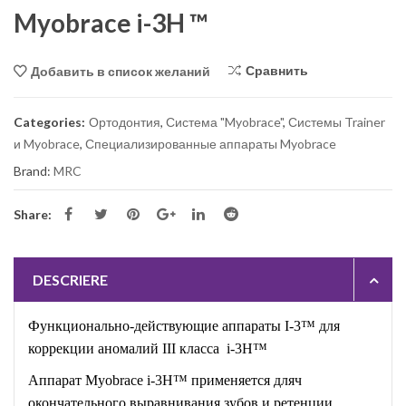
Myobrace i-3H ™
Сравнить
Добавить в список желаний
Categories:
Ортодонтия
,
Система "Myobrace"
,
Системы Trainer
и Myobrace
,
Специализированные аппараты Myobrace
Brand:
MRC
Share:
DESCRIERE
Функционально-действующие аппараты I-3™ для
коррекции аномалий III класса i-3H™
Аппарат Myobrace i-3H™
применяется дляч
окончательного выравнивания зубов и ретенции.