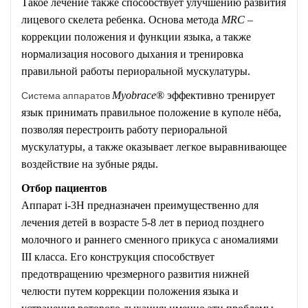
Такое лечение также способствует улучшению развития
лицевого скелета ребенка. Основа метода
MRC
–
коррекции положения и функции языка, а также
нормализация носового дыхания и тренировка
правильной работы периоральной мускулатуры.
Система аппаратов
Myobrace
® эффективно тренирует
язык принимать правильное положение в куполе нёба,
позволяя перестроить работу периоральной
мускулатуры, а также оказывает легкое выравнивающее
воздействие на зубные ряды.
Отбор пациентов
Аппарат i-3H предназначен преимущественно для
лечения детей в возрасте 5-8 лет в период позднего
молочного и раннего сменного прикуса с аномалиями
III класса. Его конструкция способствует
предотвращению чрезмерного развития нижней
челюсти путем коррекции положения языка и