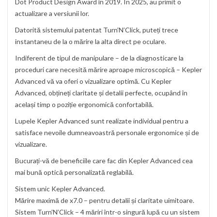
Dot Product Design Award în 2019. În 2025, au primit o
actualizare a versiunii lor.
Datorită sistemului patentat Turn’N’Click, puteți trece
instantaneu de la o mărire la alta direct pe oculare.
Indiferent de tipul de manipulare – de la diagnosticare la
proceduri care necesită mărire aproape microscopică – Kepler
Advanced vă va oferi o vizualizare optimă. Cu Kepler
Advanced, obțineți claritate și detalii perfecte, ocupând în
același timp o poziție ergonomică confortabilă.
Lupele Kepler Advanced sunt realizate individual pentru a
satisface nevoile dumneavoastră personale ergonomice și de
vizualizare.
Bucurați-vă de beneficiile care fac din Kepler Advanced cea
mai bună optică personalizată reglabilă.
Sistem unic Kepler Advanced.
Mărire maximă de x7.0 – pentru detalii și claritate uimitoare.
Sistem Turn’N’Click – 4 măriri într-o singură lupă cu un sistem