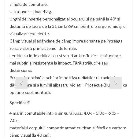
simplu de comutare.
Ultra-ușor – doar 49 g.
Unghi de inserție personalizat al ocularului de până la 40º și
distanță de lucru de la 31 cm la 69 cm pentru o ergonomie și o
vizualizare excelente.
Câmp vizual și adâncime de câmp impresionante pe întreaga
zonă vizibilă prin sistemul de lentile.
Lentile cu index ridicat cu straturi antireflexie – mai ușoare,
mai subțiri și rezistente la impact. Fără strălucire sau
distorsiune.
Protecție optimă a ochilor împotriva radiațiilor ultraviolete
dăunătoare și a luminii albastru-violet – Protecție BlueLight ca
opțiune suplimentară.
Specificații
4 măriri comutabile într-o singură lupă: 4.0x – 5.0x – 6.0x –
7.0x;
materialul corpului: compozit armat cu titan și fibră de carbon;
câmp vizual (la 40 cm):