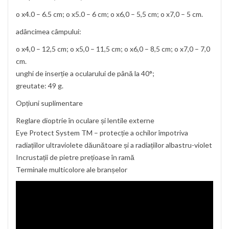
o x4.0 – 6.5 cm; o x5.0 – 6 cm; o x6,0 – 5,5 cm; o x7,0 – 5 cm.
adâncimea câmpului:
o x4,0 – 12,5 cm; o x5,0 – 11,5 cm; o x6,0 – 8,5 cm; o x7,0 – 7,0
cm.
unghi de inserție a ocularului de până la 40°;
greutate: 49 g.
Opțiuni suplimentare
Reglare dioptrie în oculare și lentile externe
Eye Protect System TM – protecție a ochilor împotriva
radiațiilor ultraviolete dăunătoare și a radiațiilor albastru-violet
Incrustații de pietre prețioase în ramă
Terminale multicolore ale branșelor