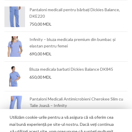
Pantaloni medicali pentru bărbați Dickies Balance,
DKE220
750,00
MDL
Infinity – bluza medicala premium din bumbac și
elastan pentru femei
690,00
MDL
Bluza medicala barbati Dickies Balance DK845
650,00
MDL
Pantaloni Medicali Antimicrobieni Cherokee Slim cu
Talie Joasă – Infinity
550,00
MDL
Utilizăm cookie-urile pentru a vă asigura că vă oferim cea
mai bună experiență pe site-ul nostru. Dacă veți continua
să utilizați acest site, vom presupune că sunteți mulțumit