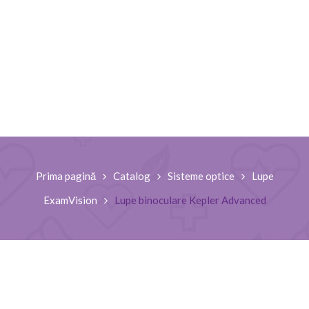
Prima pagină
Catalog
Sisteme optice
Lupe
ExamVision
Lupe binoculare Kepler Advanced