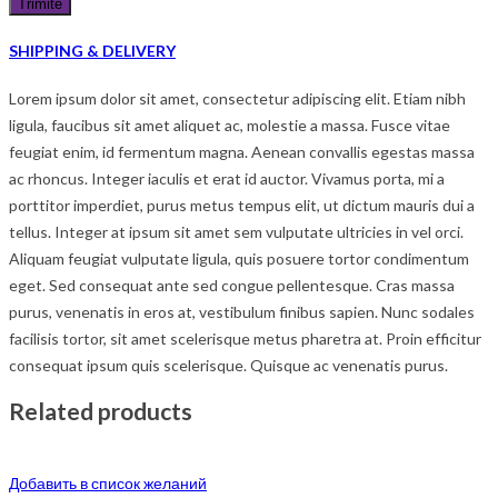
SHIPPING & DELIVERY
Lorem ipsum dolor sit amet, consectetur adipiscing elit. Etiam nibh
ligula, faucibus sit amet aliquet ac, molestie a massa. Fusce vitae
feugiat enim, id fermentum magna. Aenean convallis egestas massa
ac rhoncus. Integer iaculis et erat id auctor. Vivamus porta, mi a
porttitor imperdiet, purus metus tempus elit, ut dictum mauris dui a
tellus. Integer at ipsum sit amet sem vulputate ultricies in vel orci.
Aliquam feugiat vulputate ligula, quis posuere tortor condimentum
eget. Sed consequat ante sed congue pellentesque. Cras massa
purus, venenatis in eros at, vestibulum finibus sapien. Nunc sodales
facilisis tortor, sit amet scelerisque metus pharetra at. Proin efficitur
consequat ipsum quis scelerisque. Quisque ac venenatis purus.
Related products
Добавить в список желаний