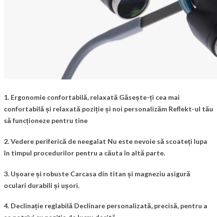
1. Ergonomie confortabilă, relaxată Găsește-ți cea mai
confortabilă și relaxată poziție și noi personalizăm Reflekt-ul tău
să funcționeze pentru tine
2. Vedere periferică de neegalat Nu este nevoie să scoateți lupa
în timpul procedurilor pentru a căuta în altă parte.
3. Ușoare și robuste Carcasa din titan și magneziu asigură
oculari durabili și ușori.
4. Declinație reglabilă Declinare personalizată, precisă, pentru a