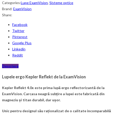
Categories:
Lupe ExamVision
,
Sisteme optice
Brand:
ExamVision
Share:
Facebook
Twitter
Pinterest
Google Plus
Linkedin
Reddit
Descriere
Lupele ergo Kepler Reflekt de la ExamVision
Kepler Reflekt 4.0x este prima lupă ergo reflectorizantă de la
ExamVision. Carcasa neagră subțire a lupei este fabricată din
magneziu și titan durabil, dar ușor.
Unic pentru designul său raționalizat de o calitate incomparabilă