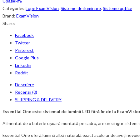
Сравнить
Categories:
Lupe ExamVision
,
Sisteme de iluminare
,
Sisteme optice
Brand:
ExamVision
Share:
Facebook
Twitter
Pinterest
Google Plus
Linkedin
Reddit
Descriere
Recenzii (0)
SHIPPING & DELIVERY
Essential One este sistemul de lumină LED fără fir de la ExamVisio
Alimentat de o baterie ușoară montată pe cadru, are un singur sistem de
Essential One oferă lumină albă naturală exact acolo unde aveți nevoie