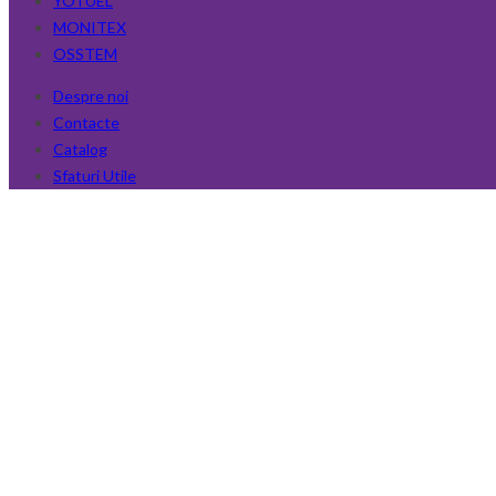
YOTUEL
MONITEX
OSSTEM
Despre noi
Contacte
Catalog
Sfaturi Utile