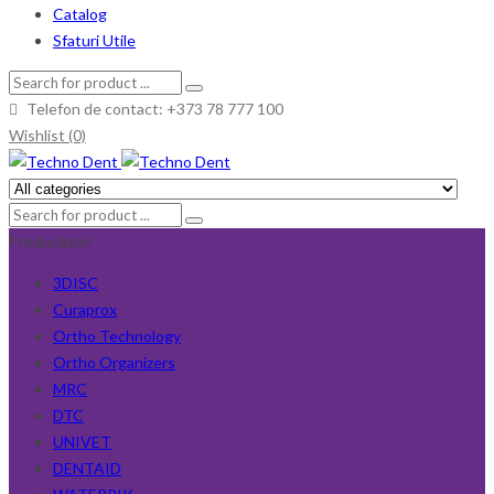
Catalog
Sfaturi Utile
Telefon de contact: +373 78 777 100
Wishlist (0)
Producători
3DISC
Curaprox
Ortho Technology
Ortho Organizers
MRC
DTC
UNIVET
DENTAID