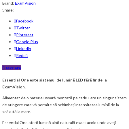
Brand:
ExamVision
Share:
Facebook
Twitter
Pinterest
Google Plus
Linkedin
Reddit
Descriere
Essential One este sistemul de lumină LED fără fir de la
ExamVision.
Alimentat de o baterie ușoară montată pe cadru, are un singur sistem
de atingere care vă permite să schimbați intensitatea luminii de la
scăzută la mare.
Essential One oferă lumină albă naturală exact acolo unde aveți