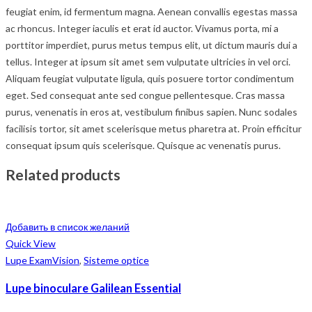
feugiat enim, id fermentum magna. Aenean convallis egestas massa
ac rhoncus. Integer iaculis et erat id auctor. Vivamus porta, mi a
porttitor imperdiet, purus metus tempus elit, ut dictum mauris dui a
tellus. Integer at ipsum sit amet sem vulputate ultricies in vel orci.
Aliquam feugiat vulputate ligula, quis posuere tortor condimentum
eget. Sed consequat ante sed congue pellentesque. Cras massa
purus, venenatis in eros at, vestibulum finibus sapien. Nunc sodales
facilisis tortor, sit amet scelerisque metus pharetra at. Proin efficitur
consequat ipsum quis scelerisque. Quisque ac venenatis purus.
Related products
Добавить в список желаний
Quick View
Lupe ExamVision
,
Sisteme optice
Lupe binoculare Galilean Essential