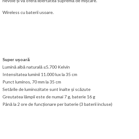
nevoie și vă oferă libertatea supremă de mișcare.
Wireless cu baterii usoare.
Super ușoară
Lumină albă naturală ≤5.700 Kelvin
Intensitatea luminii 11.000 lux la 35 cm
Punct luminos, 70 mm la 35 cm
Setările de luminozitate sunt înalte și scăzute
Greutatea lămpii este de numai 7 g, baterie 16 g
Până la 2 ore de funcționare per baterie (3 baterii incluse)