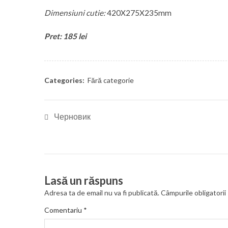
Dimensiuni cutie:
420X275X235mm
Pret: 185 lei
Categories:
Fără categorie
Черновик
Lasă un răspuns
Adresa ta de email nu va fi publicată.
Câmpurile obligatori
Comentariu
*