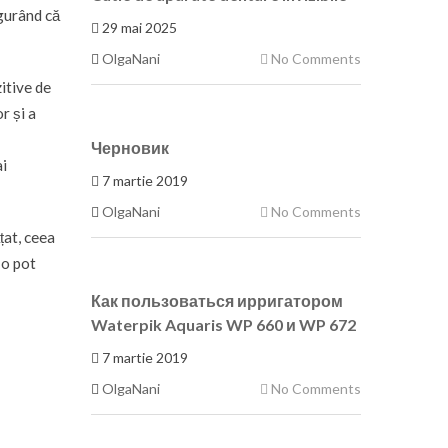
igurând că
29 mai 2025
OlgaNani
No Comments
itive de
r și a
Черновик
ai
7 martie 2019
OlgaNani
No Comments
țat, ceea
 o pot
Как пользоваться ирригатором
Waterpik Aquaris WP 660 и WP 672
7 martie 2019
OlgaNani
No Comments