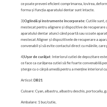
ce poate preveni eficient comprimarea, lovirea, deform
forma și funcția aparatului dentar sunt intacte.
3)
Oglindă și instrumente încorporate:
Cutiile sunt, 
mestecat pentru alignere și dispozitive de recuperare a r
aparatului dentar atunci când poartă sau scoate aparatu
mestecat Aligner și dispozitivele de recuperare a apara
convenabil și să evite contactul direct cu mâinile, care
4)
Ușor de curățat
: Interiorul cutiei de depozitare este
ce face ca curățarea cutiei să fie foarte convenabilă pent
șterge cu o cârpă umedă pentru a menține interiorul cuti
Articol:
DB21
Culoare: Cyan, albastru, albastru deschis, portocaliu, g
Ambalare: 1 buc/cutie,