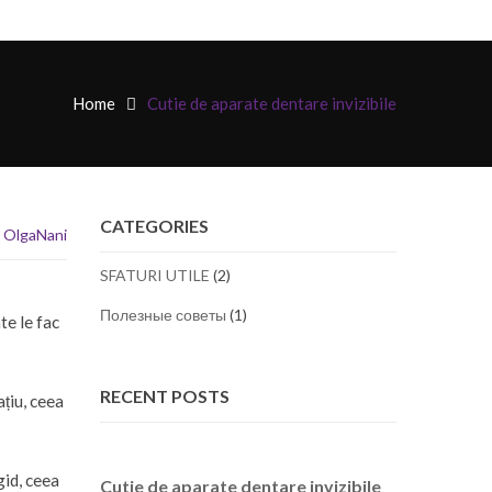
Home
Cutie de aparate dentare invizibile
CATEGORIES
OlgaNani
SFATURI UTILE
(2)
Полезные советы
(1)
te le fac
RECENT POSTS
ațiu, ceea
gid, ceea
Cutie de aparate dentare invizibile