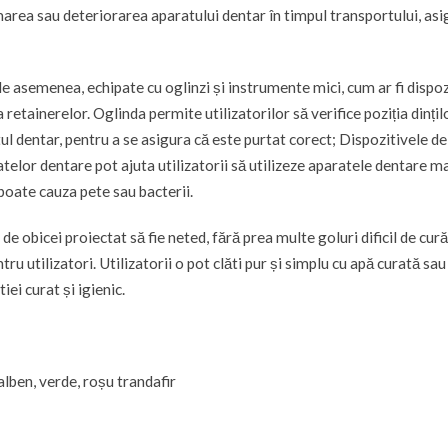
area sau deteriorarea aparatului dentar în timpul transportului, as
de asemenea, echipate cu oglinzi și instrumente mici, cum ar fi dispoz
etainerelor. Oglinda permite utilizatorilor să verifice poziția dințilo
l dentar, pentru a se asigura că este purtat corect; Dispozitivele de
telor dentare pot ajuta utilizatorii să utilizeze aparatele dentare m
 poate cauza pete sau bacterii.
 de obicei proiectat să fie neted, fără prea multe goluri dificil de cură
ru utilizatori. Utilizatorii o pot clăti pur și simplu cu apă curată sau
ei curat și igienic.
alben, verde, roșu trandafir