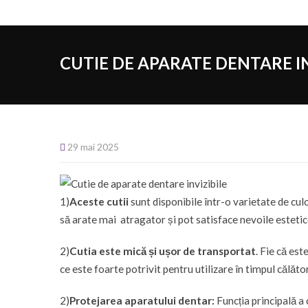
CUTIE DE APARATE DENTARE IN
29 mai 2025
1)
Aceste cutii
sunt disponibile într-o varietate de culor
să arate mai atragator și pot satisface nevoile estetice a
2)
Cutia este mică și ușor de transportat
. Fie că es
ce este foarte potrivit pentru utilizare în timpul călător
2)
Protejarea aparatului dentar:
Funcția principală a 