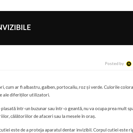
VIZIBILE
Posted by
i, cum ar fi albastru, galben, portocaliu, roz și verde. Culorile colora
le diferiților utilizatori.
te plasată într-un buzunar sau într-o geantă, nu va ocupa prea mult sp
iilor, călătoriilor de afaceri sau la mesele în oraș.
cutiei este de a proteja aparatul dentar invizibil. Corpul cutiei este ri