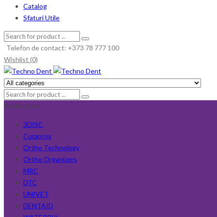
Catalog
Sfaturi Utile
Telefon de contact: +373 78 777 100
Wishlist (0)
Producători
3DISC
Curaprox
Ortho Technology
Ortho Organizers
MRC
DTC
UNIVET
DENTAID