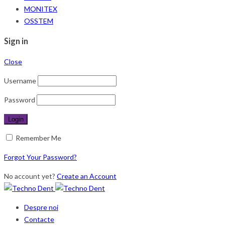
MONITEX
OSSTEM
Sign in
Close
Username
Password
Remember Me
Forgot Your Password?
No account yet?
Create an Account
Despre noi
Contacte