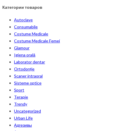
Категории товаров
Autoclave
Consumabile
Costume Medicale
Costume Medicale Femei
Glamour
Igiena orală
Laborator dentar
Ortodonție
Scaner intraoral
Sisteme optice
Sport
Terapie
Trendy
Uncategorized
Urban Life
Адгезивы