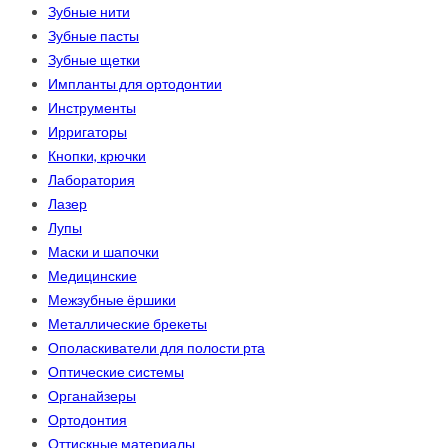
Зубные нити
Зубные пасты
Зубные щетки
Импланты для ортодонтии
Инструменты
Ирригаторы
Кнопки, крючки
Лаборатория
Лазер
Лупы
Маски и шапочки
Медицинские
Межзубные ёршики
Металлические брекеты
Ополаскиватели для полости рта
Оптические системы
Органайзеры
Ортодонтия
Оттискные материалы