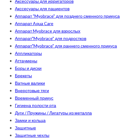
Аксессуары для ирригаторов
Акссесуары для пациентов
Аппарат "Myobrace" для позднего сменного прикуса
Аппарат Aqua Care
Аппарат Myobrace для взрослых
Аппарат"Myobrace" для подростков
Аппарат"Myobrace" для раннего сменного прикуса
Аппликаторы
Аттачмены
Боры и диски
Брекеты
Ватные валики
Внеротовые тяги
Временный прикус
Гигиена полости рта
Дуги / Пружины / Лигатуры из металла
Замки и кольца
Защитные
Защитные чехлы