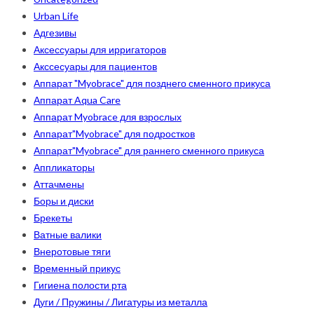
Urban Life
Адгезивы
Аксессуары для ирригаторов
Акссесуары для пациентов
Аппарат "Myobrace" для позднего сменного прикуса
Аппарат Aqua Care
Аппарат Myobrace для взрослых
Аппарат"Myobrace" для подростков
Аппарат"Myobrace" для раннего сменного прикуса
Аппликаторы
Аттачмены
Боры и диски
Брекеты
Ватные валики
Внеротовые тяги
Временный прикус
Гигиена полости рта
Дуги / Пружины / Лигатуры из металла