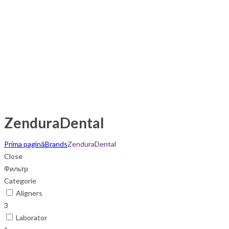
ZenduraDental
Prima pagină
Brands
ZenduraDental
Close
Фильтр
Categorie
Aligners
3
Laborator