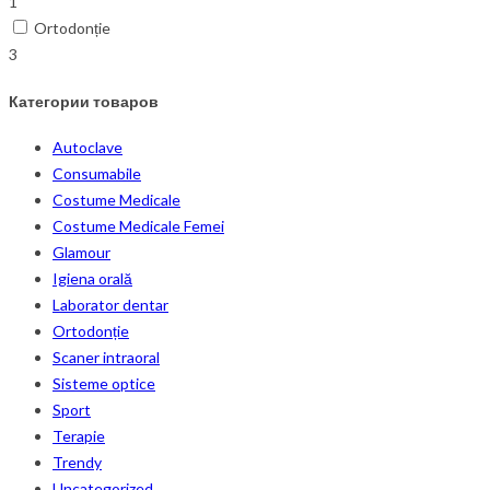
1
Ortodonție
3
Категории товаров
Autoclave
Consumabile
Costume Medicale
Costume Medicale Femei
Glamour
Igiena orală
Laborator dentar
Ortodonție
Scaner intraoral
Sisteme optice
Sport
Terapie
Trendy
Uncategorized