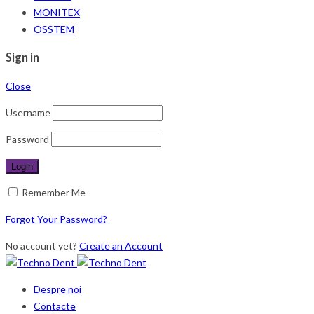
MONITEX
OSSTEM
Sign in
Close
Username
Password
Remember Me
Forgot Your Password?
No account yet?
Create an Account
Despre noi
Contacte