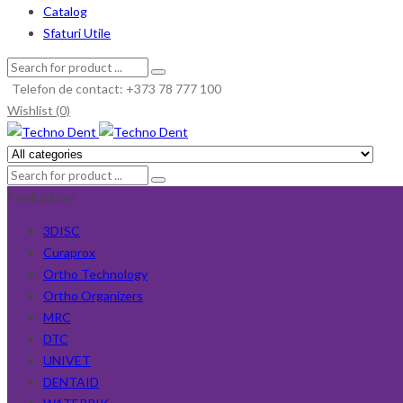
Catalog
Sfaturi Utile
Telefon de contact: +373 78 777 100
Wishlist (0)
Producători
3DISC
Curaprox
Ortho Technology
Ortho Organizers
MRC
DTC
UNIVET
DENTAID