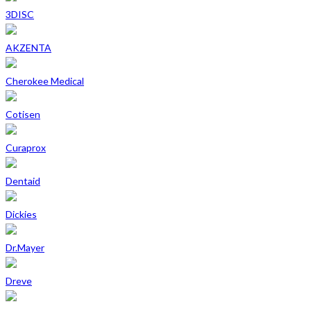
3DISC
AKZENTA
Cherokee Medical
Cotisen
Curaprox
Dentaid
Dickies
Dr.Mayer
Dreve