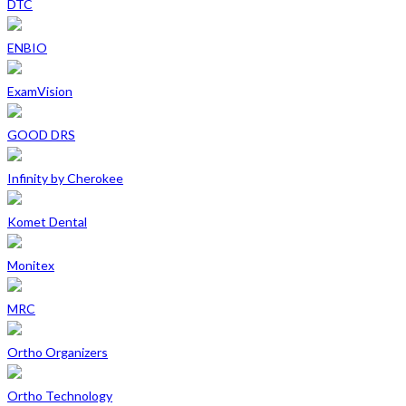
DTC
ENBIO
ExamVision
GOOD DRS
Infinity by Cherokee
Komet Dental
Monitex
MRC
Ortho Organizers
Ortho Technology