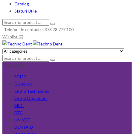
Catalog
Sfaturi Utile
Telefon de contact: +373 78 777 100
Wishlist (0)
Producători
3DISC
Curaprox
Ortho Technology
Ortho Organizers
MRC
DTC
UNIVET
DENTAID