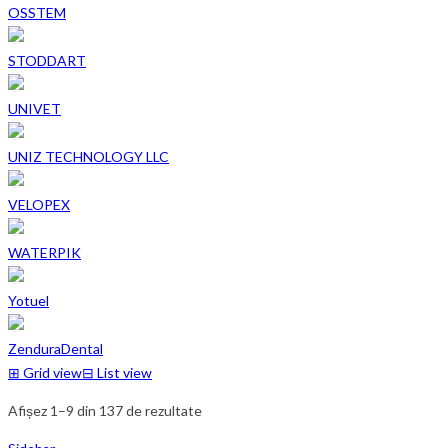
OSSTEM
STODDART
UNIVET
UNIZ TECHNOLOGY LLC
VELOPEX
WATERPIK
Yotuel
ZenduraDental
⊞
Grid view
⊟
List view
Afișez 1–9 din 137 de rezultate