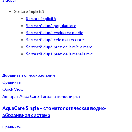
Sidebar
Sortare implicită
Sortare implicită
Sortează după popularitate
Sortează după evaluarea medie
Sortează după cele mai recente
Sortează după preț: de la mic la mare
Sortează după preț: de la mare la mic
Добавить в список желаний
Сравнить
Quick View
Аппарат Aqua Care
,
Гигиена полости рта
AquaCare Single – стоматологическая водно-
абразивная система
Сравнить