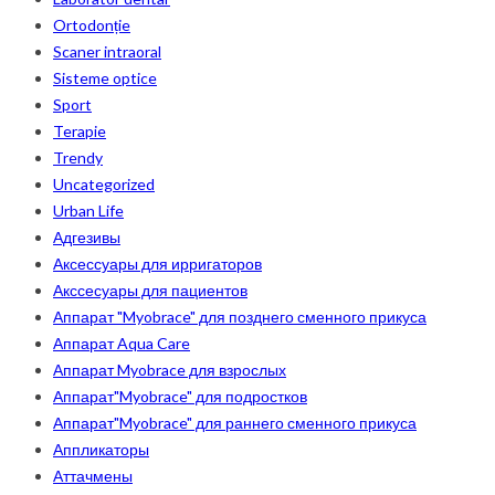
Ortodonție
Scaner intraoral
Sisteme optice
Sport
Terapie
Trendy
Uncategorized
Urban Life
Адгезивы
Аксессуары для ирригаторов
Акссесуары для пациентов
Аппарат "Myobrace" для позднего сменного прикуса
Аппарат Aqua Care
Аппарат Myobrace для взрослых
Аппарат"Myobrace" для подростков
Аппарат"Myobrace" для раннего сменного прикуса
Аппликаторы
Аттачмены