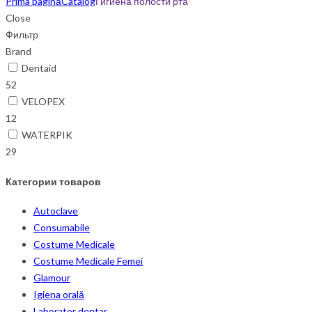
Prima pagină
Catalog
Гигиена полости рта
Close
Фильтр
Brand
Dentaid
52
VELOPEX
12
WATERPIK
29
Категории товаров
Autoclave
Consumabile
Costume Medicale
Costume Medicale Femei
Glamour
Igiena orală
Laborator dentar