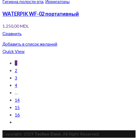
Гигиена полости рта
,
Ирригаторы
WATERPIK WF-02 портативный
1.250,00
MDL
Сравнить
Добавить в список желаний
Quick View
1
2
3
4
…
14
15
16
Copyright
2019
Techno Dent
. All Right Reserved.