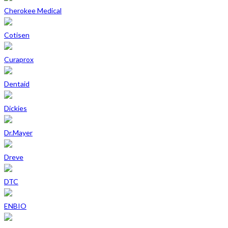
Cherokee Medical
Cotisen
Curaprox
Dentaid
Dickies
Dr.Mayer
Dreve
DTC
ENBIO