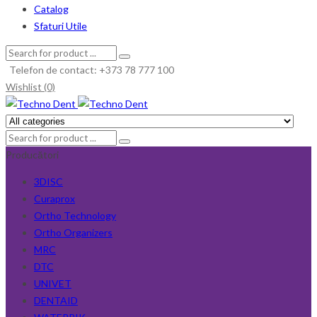
Catalog
Sfaturi Utile
Telefon de contact: +373 78 777 100
Wishlist (0)
Producători
3DISC
Curaprox
Ortho Technology
Ortho Organizers
MRC
DTC
UNIVET
DENTAID