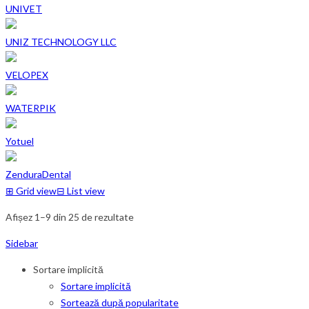
UNIVET
UNIZ TECHNOLOGY LLC
VELOPEX
WATERPIK
Yotuel
ZenduraDental
⊞
Grid view
⊟
List view
Afișez 1–9 din 25 de rezultate
Sidebar
Sortare implicită
Sortare implicită
Sortează după popularitate