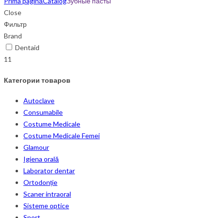
Prima pagină
Catalog
Зубные пасты
Close
Фильтр
Brand
Dentaid
11
Категории товаров
Autoclave
Consumabile
Costume Medicale
Costume Medicale Femei
Glamour
Igiena orală
Laborator dentar
Ortodonție
Scaner intraoral
Sisteme optice
Sport