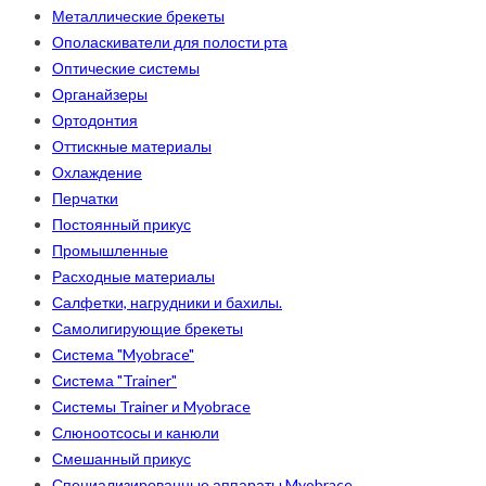
Металлические брекеты
Ополаскиватели для полости рта
Оптические системы
Органайзеры
Ортодонтия
Оттискные материалы
Охлаждение
Перчатки
Постоянный прикус
Промышленные
Расходные материалы
Салфетки, нагрудники и бахилы.
Самолигирующие брекеты
Система "Myobrace"
Система "Trainer"
Системы Trainer и Myobrace
Слюноотсосы и канюли
Смешанный прикус
Специализированные аппараты Myobrace