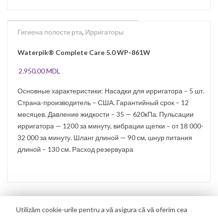
Гигиена полости рта
,
Ирригаторы
SOLD
OUT
Waterpik® Complete Care 5.0 WP-861W
2.950,00
MDL
Основные характеристики: Насадки для ирригатора – 5 шт.
Страна-производитель – США. Гарантийный срок – 12
месяцев. Давление жидкости – 35 — 620кПа. Пульсации
ирригатора — 1200 за минуту, вибрации щетки – от 18 000-
32 000 за минуту. Шланг длиной — 90 см, шнур питания
длиной – 130 см. Расход резервуара
Utilizăm cookie-urile pentru a vă asigura că vă oferim cea