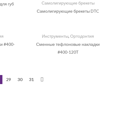
Самолигирующие брекеты
для губ
Самолигирующие брекеты DTC
ия
Инструменты
,
Ортодонтия
и #400-
Сменные тефлоновые накладки
#400-120Т
29
30
31