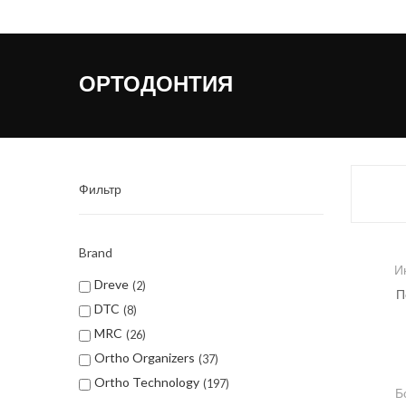
ОРТОДОНТИЯ
Фильтр
Brand
И
Dreve
2
П
DTC
8
MRC
26
Ortho Organizers
37
Ortho Technology
197
Б