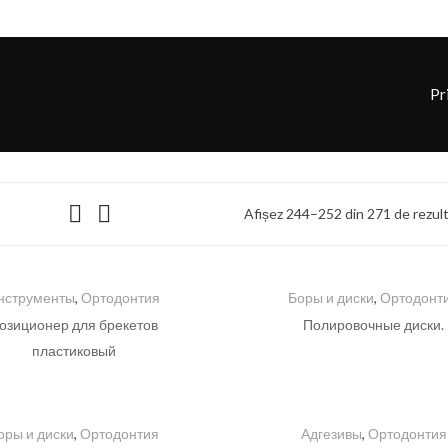
Pr
Afișez 244–252 din 271 de rezul
нструменты
,
Ортодонтия
Боры и диски
,
Ортодонт
озиционер для брекетов
Полировочные диски.
пластиковый
оры и диски
,
Ортодонтия
Адгезивы
,
Ортодонтия