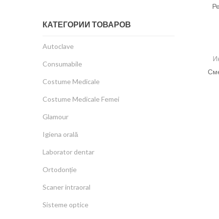
Р
КАТЕГОРИИ ТОВАРОВ
Autoclave
И
Consumabile
См
Costume Medicale
Costume Medicale Femei
Glamour
Igiena orală
Laborator dentar
Ortodonție
Scaner intraoral
Sisteme optice