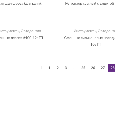
ежущая фреза (для капп).
Ретрактор круглый с защитой 
нструменты
,
Ортодонтия
Инструменты
,
Ортодонт
енные лезвия #400-124ТT
Сменные силиконовые насадк
103ТT
1
2
3
…
25
26
27
28