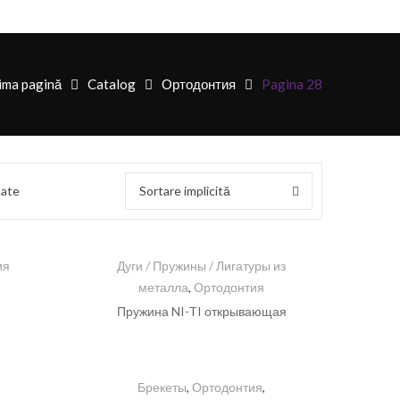
ima pagină
Catalog
Ортодонтия
Pagina 28
tate
Sortare implicită
ия
Дуги / Пружины / Лигатуры из
металла
,
Ортодонтия
Пружина NI-TI открывающая
Брекеты
,
Ортодонтия
,