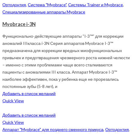
Ортодонтия
,
Система "Myobrace"
,
Системы Trainer и Myobrace
,
Специализированные аппараты Myobrace
Myobrace i-3N
Функционально-действующие аппараты “I-3™” для коррекции
аномалий IIIкласса i-3N Серия аппаратов Myobrace I-3™
предназначена для коррекции вредных миофункциональных
привычек и предотвращения чрезмерного роста нижней челюсти
– именно с этими проблемами чаще всего сталкиваются
пациенты с аномалиями III класса. Аппарат Myobrace I-3™
наиболее эффективен, пока у ребенка еще не прорезались
постоянные зубы (5-8 лет), и
Добавить в список желаний
Quick View
Добавить в список желаний
Quick View
Аппарат "Myobrace" для позднего сменного прикуса
,
Ортодонтия
,