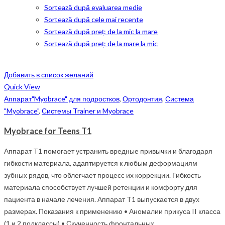
Sortează după evaluarea medie
Sortează după cele mai recente
Sortează după preț: de la mic la mare
Sortează după preț: de la mare la mic
Добавить в список желаний
Quick View
Аппарат"Myobrace" для подростков
,
Ортодонтия
,
Система
"Myobrace"
,
Системы Trainer и Myobrace
Myobrace for Teens T1
Аппарат T1 помогает устранить вредные привычки и благодаря
гибкости материала, адаптируется к любым деформациям
зубных рядов, что облегчает процесс их коррекции. Гибкость
материала способствует лучшей ретенции и комфорту для
пациента в начале лечения. Аппарат T1 выпускается в двух
размерах. Показания к применению • Аномалии прикуса II класса
(1 и 2 подклассы) • Скученность фронтальных