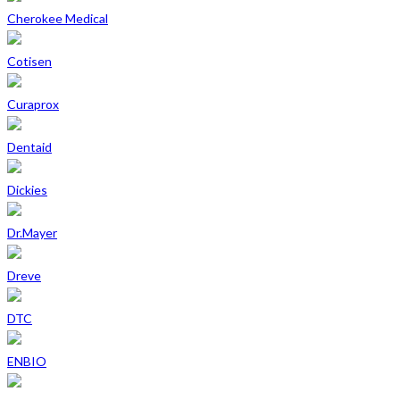
Cherokee Medical
Cotisen
Curaprox
Dentaid
Dickies
Dr.Mayer
Dreve
DTC
ENBIO