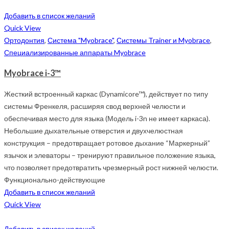
Добавить в список желаний
Quick View
Ортодонтия
,
Система "Myobrace"
,
Системы Trainer и Myobrace
,
Специализированные аппараты Myobrace
Myobrace i-3™
Жесткий встроенный каркас (Dynamicore™), действует по типу
системы Френкеля, расширяя свод верхней челюсти и
обеспечивая место для языка (Модель i-3n не имеет каркаса).
Небольшие дыхательные отверстия и двухчелюстная
конструкция – предотвращает ротовое дыхание “Маркерный”
язычок и элеваторы – тренируют правильное положение языка,
что позволяет предотвратить чрезмерный рост нижней челюсти.
Функционально-действующие
Добавить в список желаний
Quick View
Добавить в список желаний