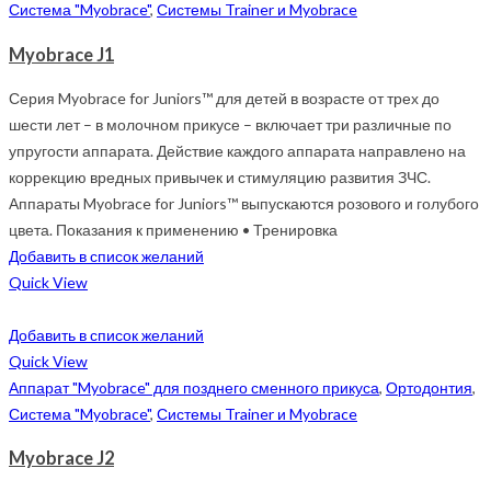
Система "Myobrace"
,
Системы Trainer и Myobrace
Myobrace J1
Серия Myobrace for Juniors™ для детей в возрасте от трех до
шести лет – в молочном прикусе – включает три различные по
упругости аппарата. Действие каждого аппарата направлено на
коррекцию вредных привычек и стимуляцию развития ЗЧС.
Аппараты Myobrace for Juniors™ выпускаются розового и голубого
цвета. Показания к применению • Тренировка
Добавить в список желаний
Quick View
Добавить в список желаний
Quick View
Аппарат "Myobrace" для позднего сменного прикуса
,
Ортодонтия
,
Система "Myobrace"
,
Системы Trainer и Myobrace
Myobrace J2