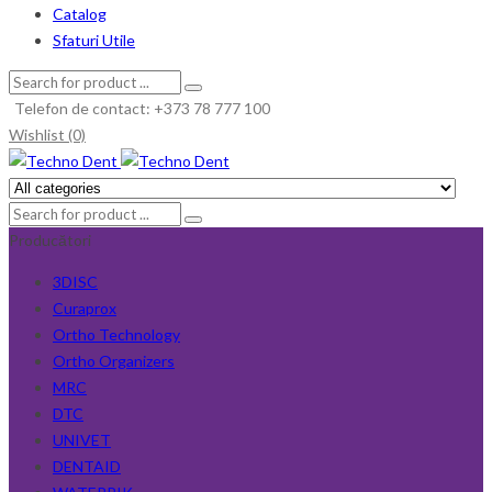
Catalog
Sfaturi Utile
Telefon de contact: +373 78 777 100
Wishlist (0)
Producători
3DISC
Curaprox
Ortho Technology
Ortho Organizers
MRC
DTC
UNIVET
DENTAID