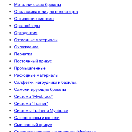
Металлические брекеты
Ополаскиватели для полости рта
Оптические системы
Органайзеры
Ортодонтия
Оттискные материалы
Охлаждение
Перчатки
Постоянный прикус
Промышленные
Расходные материалы
Салфетки, нагрудники и бахилы.
Самолигирующие брекеты
Система "Myobrace"
Система "Trainer"
Системы Trainer и Myobrace
Слюноотсосы и канюли
Смешанный прикус
Специализированные аппараты Myobrace