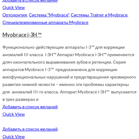
Quick View
Ортодонтия
,
Система "Myobrace"
,
Системы Trainer и Myobrace
,
Специализированные аппараты Myobrace
Myobrace i-3H ™
Функционально-действующие аппараты I-3™ для коррекции
аномалий III класса i-3H™ Аппарат Myobrace i-3H™ применяется
дляч окончательного выравнивания зубов и ретенции. Серия
аппаратов Myobrace I-3™ предназначена для коррекции
миофункциональных нарушений и предотвращения чрезмерного
развития нижней челюсти – именно эти проблемы характерны
для аномалий III-го класса. Аппарат Myobrace i-3H™ выпускается
в трех размерах и
Добавить в список желаний
Quick View
Добавить в список желаний
Quick View