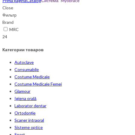
Prima pagină
Catalog
Система "Myobrace"
Close
Фильтр
Brand
MRC
24
Категории товаров
Autoclave
Consumabile
Costume Medicale
Costume Medicale Femei
Glamour
Igiena orală
Laborator dentar
Ortodonție
Scaner intraoral
Sisteme optice
Sport