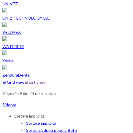
UNIVET
UNIZ TECHNOLOGY LLC
VELOPEX
WATERPIK
Yotuel
ZenduraDental
⊞
Grid view
⊟
List view
Afișez 1–9 din 24 de rezultate
Sidebar
Sortare implicită
Sortare implicită
Sortează după popularitate