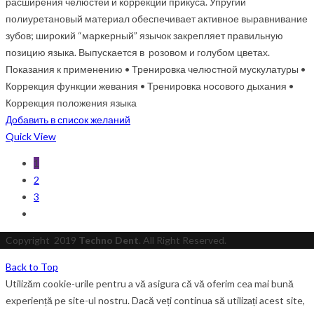
расширения челюстей и коррекции прикуса. Упругий
полиуретановый материал обеспечивает активное выравнивание
зубов; широкий “маркерный” язычок закрепляет правильную
позицию языка. Выпускается в розовом и голубом цветах.
Показания к применению • Тренировка челюстной мускулатуры •
Коррекция функции жевания • Тренировка носового дыхания •
Коррекция положения языка
Добавить в список желаний
Quick View
1
2
3
Copyright
2019
Techno Dent
. All Right Reserved.
Back to Top
Utilizăm cookie-urile pentru a vă asigura că vă oferim cea mai bună
experiență pe site-ul nostru. Dacă veți continua să utilizați acest site,