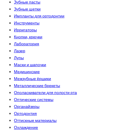
Зубные пасты
Зубные щетки
Импланты для ортодонтии
Инструменты
Ирригаторы
Кнопки, крючки
Лаборатория
Лазер
Лупы
Маски и шапочки
Медицинские
Межзубные ёршики
Металлические брекеты
Ополаскиватели для полости рта
Оптические системы
Органайзеры
Ортодонтия
Оттискные материалы
Охлаждение