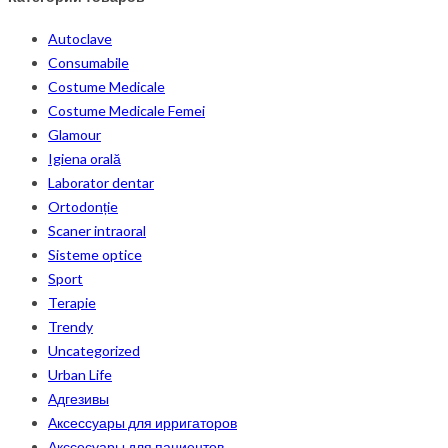
Autoclave
Consumabile
Costume Medicale
Costume Medicale Femei
Glamour
Igiena orală
Laborator dentar
Ortodonție
Scaner intraoral
Sisteme optice
Sport
Terapie
Trendy
Uncategorized
Urban Life
Адгезивы
Аксессуары для ирригаторов
Акссесуары для пациентов