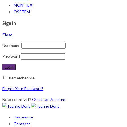
MONITEX
OSSTEM
Sign in
Close
Username
Password
Remember Me
Forgot Your Password?
No account yet?
Create an Account
Despre noi
Contacte