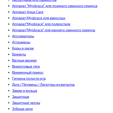
Аппарат "Myobrace" для позднего сменного прикуса
Аппарат Aqua Care
Аппарат Myobrace для взрослых
Аппарат"Myobrace" для подростков
Аппарат"Myobrace" для раннего сменного прикуса
Аппликаторы
Аттачмены
Боры и диски
Брекеты
Ватные валики
Внеротовые тяги
Временный прикус
Гигиена полости рта
Дуги / Пружины / Лигатуры из металла
Замки и кольца
Защитные
Защитные чехлы
Зубные нити