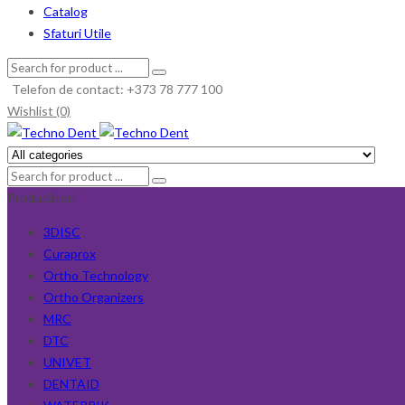
Catalog
Sfaturi Utile
Telefon de contact: +373 78 777 100
Wishlist (0)
Producători
3DISC
Curaprox
Ortho Technology
Ortho Organizers
MRC
DTC
UNIVET
DENTAID