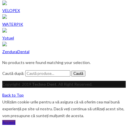
VELOPEX
WATERPIK
Yotuel
ZenduraDental
No products were found matching your selection.
Caută după:
Caută
Copyright
2019
Techno Dent
. All Right Reserved.
Back to Top
Utilizăm cookie-urile pentru a vă asigura că vă oferim cea mai bună
experiență pe site-ul nostru. Dacă veți continua să utilizați acest site,
vom presupune că sunteți mulțumit de acesta.
Accept