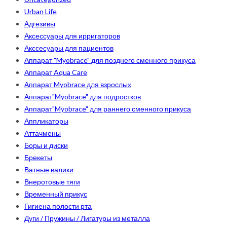
Urban Life
Адгезивы
Аксессуары для ирригаторов
Акссесуары для пациентов
Аппарат "Myobrace" для позднего сменного прикуса
Аппарат Aqua Care
Аппарат Myobrace для взрослых
Аппарат"Myobrace" для подростков
Аппарат"Myobrace" для раннего сменного прикуса
Аппликаторы
Аттачмены
Боры и диски
Брекеты
Ватные валики
Внеротовые тяги
Временный прикус
Гигиена полости рта
Дуги / Пружины / Лигатуры из металла