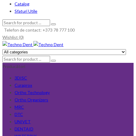
Catalog
Sfaturi Utile
Telefon de contact: +373 78 777 100
Wishlist (0)
Producători
3DISC
Curaprox
Ortho Technology
Ortho Organizers
MRC
DTC
UNIVET
DENTAID