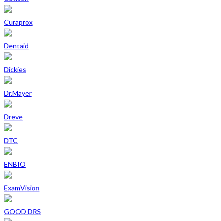
Curaprox
Dentaid
Dickies
Dr.Mayer
Dreve
DTC
ENBIO
ExamVision
GOOD DRS