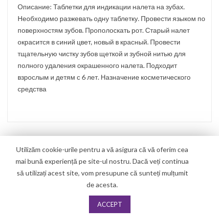
Описание: Таблетки для индикации налета на зубах.
Необходимо разжевать одну таблетку. Провести языком по
поверхностям зубов. Прополоскать рот. Старый налет
окрасится в синий цвет, новый в красный. Провести
тщательную чистку зубов щеткой и зубной нитью для
полного удаления окрашенного налета. Подходит
взрослым и детям с 6 лет. Назначение косметического
средства
Utilizăm cookie-urile pentru a vă asigura că vă oferim cea
mai bună experiență pe site-ul nostru. Dacă veți continua
1
2
să utilizați acest site, vom presupune că sunteți mulțumit
de acesta.
ACCEPT
Copyright
2019
Techno Dent
. All Right Reserved.