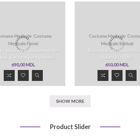
stume Medicale
,
Costume
Costume Medicale
,
Costu
Medicale Femei
Medicale Bărbați
ty – bluza medicala premium din
Bluza medicala barbati Dick
bac și elastan pentru femei
Balance DK845
690,00
MDL
650,00
MDL
SHOW MORE
Costume
Costume
Medicale
,
Product Slider
Medicale
,
Costume
Costume
Medicale