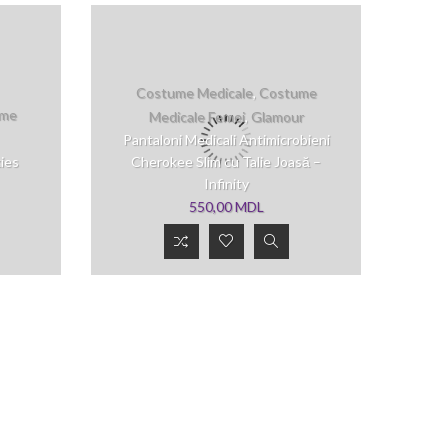
Costume Medicale
,
Costume
me
Medicale Femei
,
Glamour
Pantaloni Medicali Antimicrobieni
ies
Cherokee Slim cu Talie Joasă –
Infinity
550,00
MDL
Costume
Medicale
,
Costume
Medicale