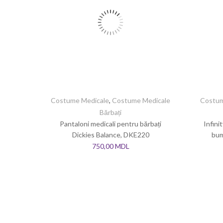
Costume Medicale
,
Costume Medicale
Costum
Bărbați
Pantaloni medicali pentru bărbați
Infini
Dickies Balance, DKE220
bum
750,00
MDL