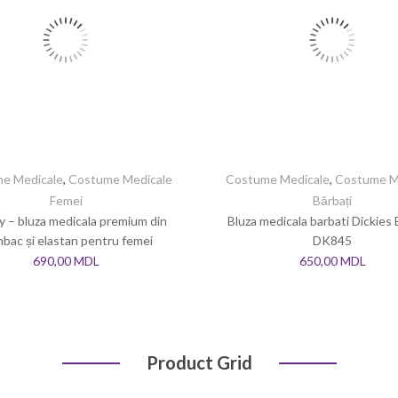
e Medicale
,
Costume Medicale
Costume Medicale
,
Costume M
Femei
Bărbați
ty – bluza medicala premium din
Bluza medicala barbati Dickies
bac și elastan pentru femei
DK845
690,00
MDL
650,00
MDL
Product Grid