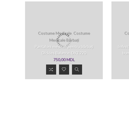
Costume Medicale
,
Costume
Co
Medicale Bărbați
Pantaloni medicali pentru bărbați
Infini
Dickies Balance, DKE220
bum
750,00
MDL
Costume
Medicale
,
Costume
Medicale