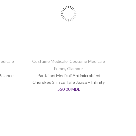
edicale
Costume Medicale
,
Costume Medicale
Femei
,
Glamour
 Balance
Pantaloni Medicali Antimicrobieni
Cherokee Slim cu Talie Joasă – Infinity
550,00
MDL