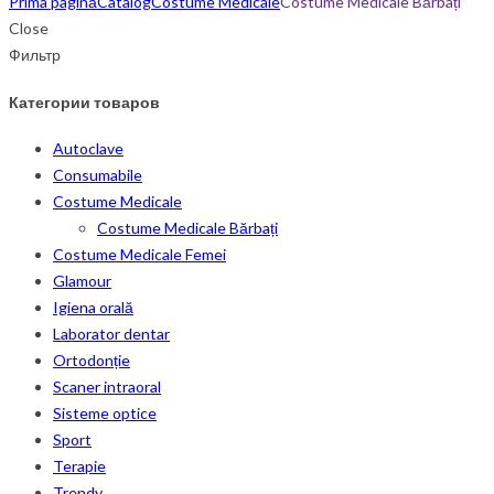
Prima pagină
Catalog
Costume Medicale
Costume Medicale Bărbați
Close
Фильтр
Категории товаров
Autoclave
Consumabile
Costume Medicale
Costume Medicale Bărbați
Costume Medicale Femei
Glamour
Igiena orală
Laborator dentar
Ortodonție
Scaner intraoral
Sisteme optice
Sport
Terapie
Trendy