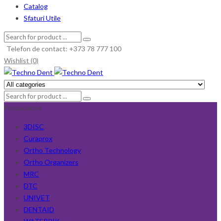
Catalog
Sfaturi Utile
Telefon de contact: +373 78 777 100
Wishlist (0)
Producători
3DISC
Curaprox
Ortho Technology
Ortho Organizers
MRC
DTC
UNIVET
DENTAID