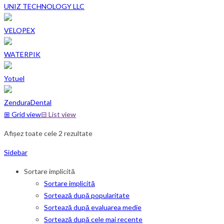
UNIZ TECHNOLOGY LLC
VELOPEX
WATERPIK
Yotuel
ZenduraDental
⊞
Grid view
⊟
List view
Afișez toate cele 2 rezultate
Sidebar
Sortare implicită
Sortare implicită
Sortează după popularitate
Sortează după evaluarea medie
Sortează după cele mai recente