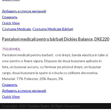
Добавить в список желаний
Сравнить
Quick View
Costume Medicale
,
Costume Medicale Bărbați
Pantaloni medicali pentru bărbați Dickies Balance, DKE220
750,00
MDL
Pantaloni medicali pentru barbati: croi drept, banda elastica in talie si
snur pentru o fixare sigura. Dispune de doua buzunare aplicate in
fata, un buzunar ascuns, cu fermoar pe piciorul drept, un buzunar
cargo, doua buzunare la spate si o bucla cu utilitate decorativa.
Material: 77% Poliester, 20% Rayon, 3%
Сравнить
Добавить в список желаний
Quick View
Copyright
2019
Techno Dent
. All Right Reserved.