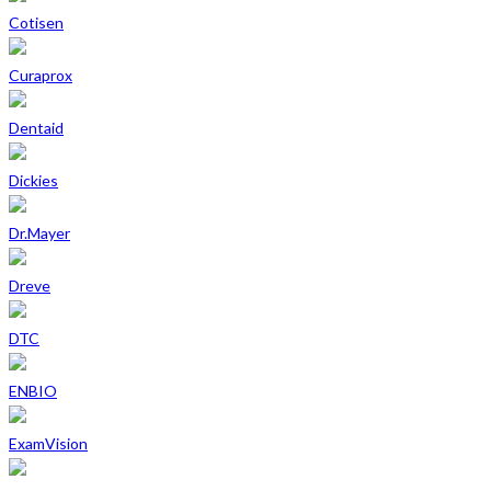
Cotisen
Curaprox
Dentaid
Dickies
Dr.Mayer
Dreve
DTC
ENBIO
ExamVision