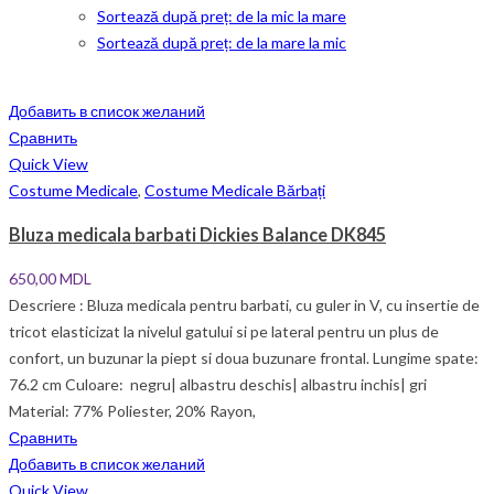
Sortează după preț: de la mic la mare
Sortează după preț: de la mare la mic
Добавить в список желаний
Сравнить
Quick View
Costume Medicale
,
Costume Medicale Bărbați
Bluza medicala barbati Dickies Balance DK845
650,00
MDL
Descriere : Bluza medicala pentru barbati, cu guler in V, cu insertie de
tricot elasticizat la nivelul gatului si pe lateral pentru un plus de
confort, un buzunar la piept si doua buzunare frontal. Lungime spate:
76.2 cm Culoare: negru| albastru deschis| albastru inchis| gri
Material: 77% Poliester, 20% Rayon,
Сравнить
Добавить в список желаний
Quick View