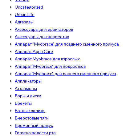
Uncategorized
Urban Life
Адгезивы
Аксессуары для ирригаторов
Акссесуары для пациентов
Аппарат "Myobrace" для позднего сменного прикуса
Аппарат Aqua Care
Аппарат Myobrace для взрослых
Аппарат"Myobrace" для подростков
Аппарат"Myobrace" для раннего сменного прикуса
Аппликаторы
Аттачмены
Боры и диски
Брекеты
Ватные валики
Внеротовые тяги
Временный прикус
Гигиена полости рта