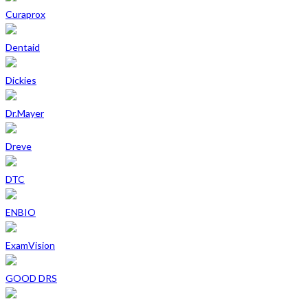
Curaprox
Dentaid
Dickies
Dr.Mayer
Dreve
DTC
ENBIO
ExamVision
GOOD DRS