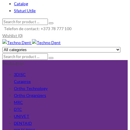
Catalog
Sfaturi Utile
Telefon de contact: +373 78 777 100
Wishlist (0)
Producători
3DISC
Curaprox
Ortho Technology
Ortho Organizers
MRC
DTC
UNIVET
DENTAID