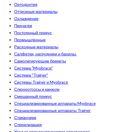
Ортодонтия
Оттискные материалы
Охлаждение
Перчатки
Постоянный прикус
Промышленные
Расходные материалы
Салфетки, нагрудники и бахилы.
Самолигирующие брекеты
Система "Myobrace"
Система "Trainer"
Системы Trainer и Myobrace
Слюноотсосы и канюли
Смешанный прикус
Специализированные аппараты Myobrace
Специализированные аппараты Trainer
Стаканчики
Стерилизация
Уход за ортодонтическими аппаратами