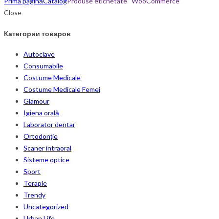
Prima pagină
Catalog
Produse etichetate “WooCommerce”
Close
Категории товаров
Autoclave
Consumabile
Costume Medicale
Costume Medicale Femei
Glamour
Igiena orală
Laborator dentar
Ortodonție
Scaner intraoral
Sisteme optice
Sport
Terapie
Trendy
Uncategorized
Urban Life