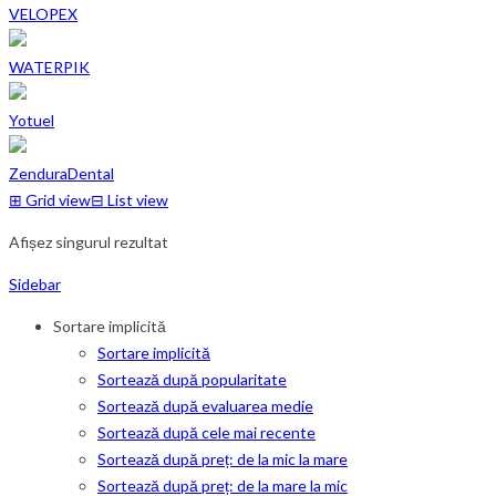
VELOPEX
WATERPIK
Yotuel
ZenduraDental
⊞
Grid view
⊟
List view
Afișez singurul rezultat
Sidebar
Sortare implicită
Sortare implicită
Sortează după popularitate
Sortează după evaluarea medie
Sortează după cele mai recente
Sortează după preț: de la mic la mare
Sortează după preț: de la mare la mic