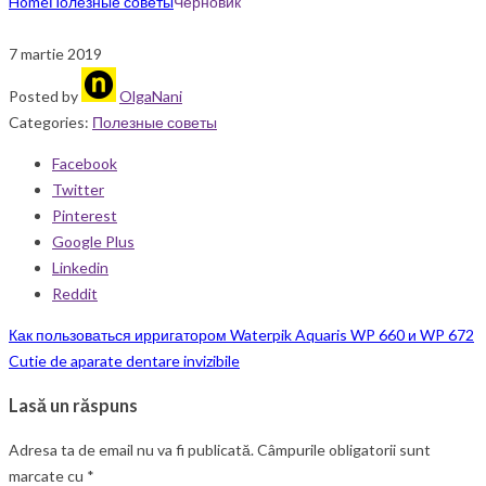
Home
Полезные советы
Черновик
7 martie 2019
Posted by
OlgaNani
Categories:
Полезные советы
Facebook
Twitter
Pinterest
Google Plus
Linkedin
Reddit
Как пользоваться ирригатором Waterpik Aquaris WP 660 и WP 672
Cutie de aparate dentare invizibile
Lasă un răspuns
Adresa ta de email nu va fi publicată.
Câmpurile obligatorii sunt
marcate cu
*