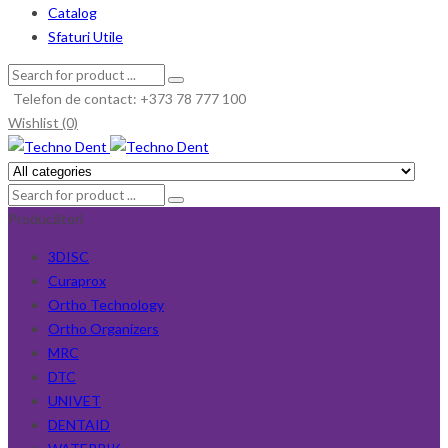
Catalog
Sfaturi Utile
Telefon de contact: +373 78 777 100
Wishlist (0)
Producători
3DISC
Curaprox
Ortho Technology
Ortho Organizers
MRC
DTC
UNIVET
DENTAID