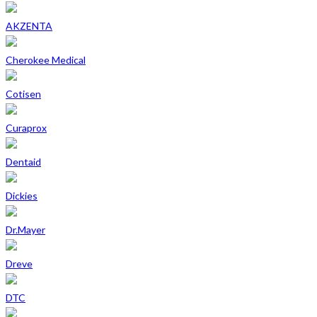
AKZENTA
Cherokee Medical
Cotisen
Curaprox
Dentaid
Dickies
Dr.Mayer
Dreve
DTC