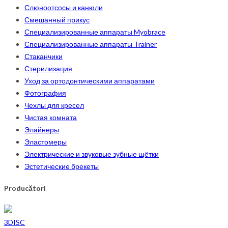
Слюноотсосы и канюли
Смешанный прикус
Специализированные аппараты Myobrace
Специализированные аппараты Trainer
Стаканчики
Стерилизация
Уход за ортодонтическими аппаратами
Фотография
Чехлы для кресел
Чистая комната
Элайнеры
Эластомеры
Электрические и звуковые зубные щётки
Эстетические брекеты
Producători
3DISC