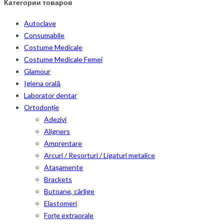
Категории товаров
Autoclave
Consumabile
Costume Medicale
Costume Medicale Femei
Glamour
Igiena orală
Laborator dentar
Ortodonție
Adezivi
Aligners
Amprentare
Arcuri / Resorturi / Ligaturi metalice
Atașamente
Brackets
Butoane, cârlige
Elastomeri
Forțe extraorale