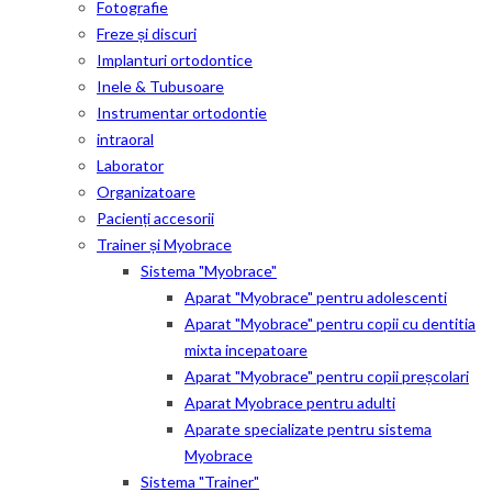
Fotografie
Freze și discuri
Implanturi ortodontice
Inele & Tubusoare
Instrumentar ortodontie
intraoral
Laborator
Organizatoare
Pacienți accesorii
Trainer și Myobrace
Sistema "Myobrace"
Aparat "Myobrace" pentru adolescenti
Aparat "Myobrace" pentru copii cu dentitia
mixta incepatoare
Aparat "Myobrace" pentru copii preșcolari
Aparat Myobrace pentru adulti
Aparate specializate pentru sistema
Myobrace
Sistema "Trainer"