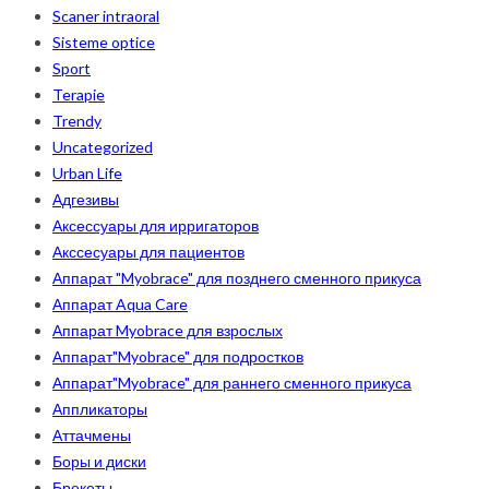
Scaner intraoral
Sisteme optice
Sport
Terapie
Trendy
Uncategorized
Urban Life
Адгезивы
Аксессуары для ирригаторов
Акссесуары для пациентов
Аппарат "Myobrace" для позднего сменного прикуса
Аппарат Aqua Care
Аппарат Myobrace для взрослых
Аппарат"Myobrace" для подростков
Аппарат"Myobrace" для раннего сменного прикуса
Аппликаторы
Аттачмены
Боры и диски
Брекеты