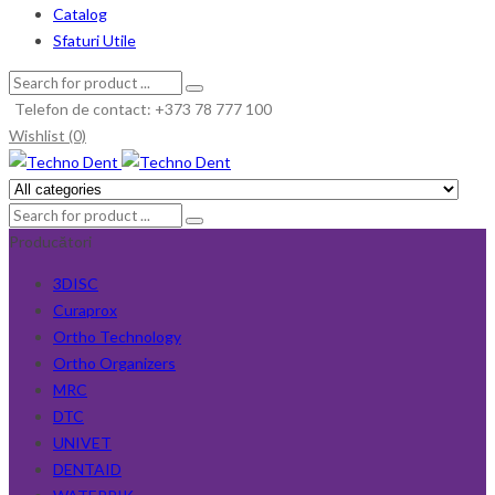
Catalog
Sfaturi Utile
Telefon de contact: +373 78 777 100
Wishlist (0)
Producători
3DISC
Curaprox
Ortho Technology
Ortho Organizers
MRC
DTC
UNIVET
DENTAID