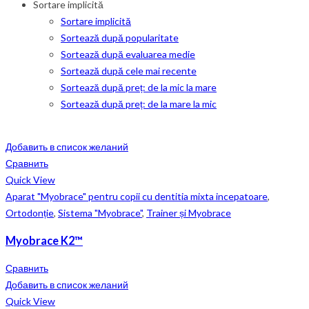
Sortare implicită
Sortare implicită
Sortează după popularitate
Sortează după evaluarea medie
Sortează după cele mai recente
Sortează după preț: de la mic la mare
Sortează după preț: de la mare la mic
Добавить в список желаний
Сравнить
Quick View
Aparat "Myobrace" pentru copii cu dentitia mixta incepatoare
,
Ortodonție
,
Sistema "Myobrace"
,
Trainer și Myobrace
Myobrace K2™
Сравнить
Добавить в список желаний
Quick View