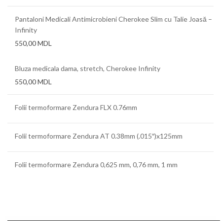
Pantaloni Medicali Antimicrobieni Cherokee Slim cu Talie Joasă –
Infinity
550,00
MDL
Bluza medicala dama, stretch, Cherokee Infinity
550,00
MDL
Folii termoformare Zendura FLX 0.76mm
Folii termoformare Zendura AT 0.38mm (.015″)x125mm
Folii termoformare Zendura 0,625 mm, 0,76 mm, 1 mm