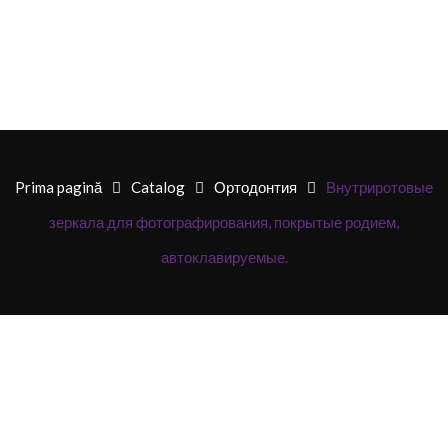
Prima pagină
Catalog
Ортодонтия
Внутриротовые
зеркала для фотографирования, покрытые родием,
автоклавируемые.