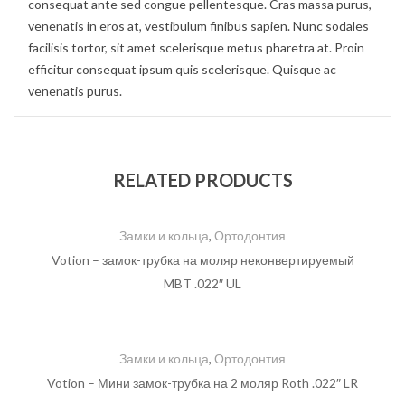
consequat ante sed congue pellentesque. Cras massa purus,
venenatis in eros at, vestibulum finibus sapien. Nunc sodales
facilisis tortor, sit amet scelerisque metus pharetra at. Proin
efficitur consequat ipsum quis scelerisque. Quisque ac
venenatis purus.
RELATED PRODUCTS
Замки и кольца
,
Ортодонтия
Votion – замок-трубка на моляр неконвертируемый
MBT .022″ UL
Замки и кольца
,
Ортодонтия
Votion – Мини замок-трубка на 2 моляр Roth .022″ LR