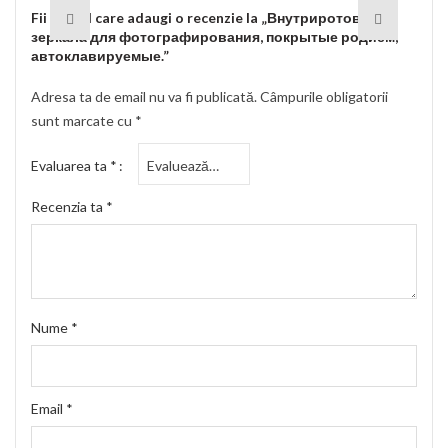
Fii primul care adaugi o recenzie la „Внутриротовые
зеркала для фотографирования, покрытые родием,
автоклавируемые.”
Adresa ta de email nu va fi publicată.
Câmpurile obligatorii
sunt marcate cu
*
Evaluarea ta
*
Recenzia ta
*
Nume
*
Email
*