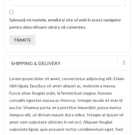
Salvează-mi numele, emailul și site-ul web în acest navigator
pentru data viitoare când o să comentez.
SHIPPING & DELIVERY
Lorem ipsum dolor sit amet, consectetur adipiscing elit. Etiam
nibh ligula, faucibus sit amet aliquet ac, molestie a massa.
Fusce vitae feugiat enim, id fermentum magna. Aenean
convallis egestas massa ac rhoncus. Integer iaculis et erat id
auctor. Vivamus porta, mi a porttitor imperdiet, purus metus
tempus elit, ut dictum mauris dui a tellus. Integer at ipsum sit
amet sem vulputate ultricies in vel orci. Aliquam feugiat
vulputate ligula, quis posuere tortor condimentum eget. Sed