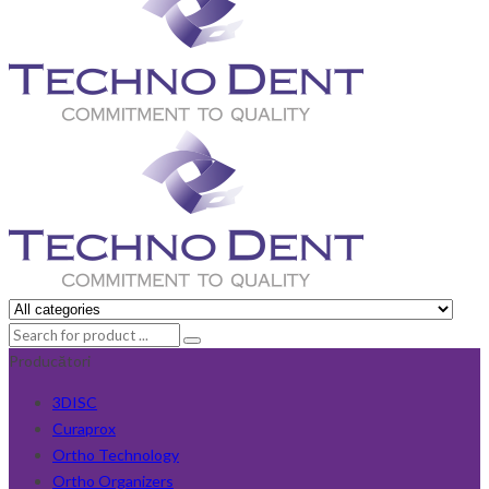
Producători
3DISC
Curaprox
Ortho Technology
Ortho Organizers