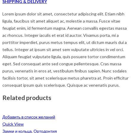
SHIPPING & DELIVERY
Lorem ipsum dolor sit amet, consectetur adipiscing elit. Etiam nibh
ligula, faucibus sit amet aliquet ac, molestie a massa. Fusce vitae
feugiat enim, id fermentum magna. Aenean convallis egestas massa
ac rhoncus. Integer iaculis et erat id auctor. Vivamus porta, mi a
porttitor imperdiet, purus metus tempus elit, ut dictum mauris dui a
tellus. Integer at ipsum sit amet sem vulputate ultricies in vel orci.
Aliquam feugiat vulputate ligula, quis posuere tortor condimentum
eget. Sed consequat ante sed congue pellentesque. Cras massa
purus, venenatis in eros at, vestibulum finibus sapien. Nunc sodales
facilisis tortor, sit amet scelerisque metus pharetra at. Proin efficitur
consequat ipsum quis scelerisque. Quisque ac venenatis purus.
Related products
Добавить в список желаний
Quick View
Замки и кольца
,
Ортодонтия