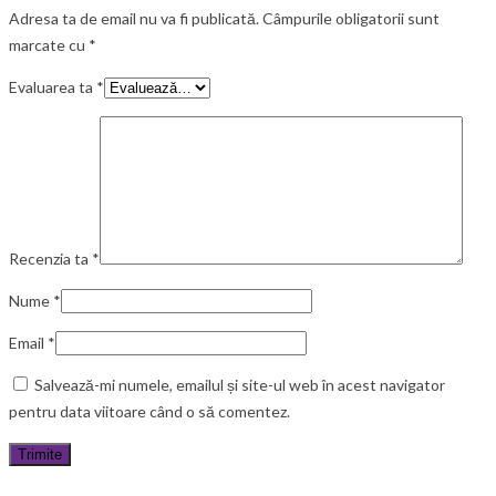
Adresa ta de email nu va fi publicată.
Câmpurile obligatorii sunt
marcate cu
*
Evaluarea ta
*
Recenzia ta
*
Nume
*
Email
*
Salvează-mi numele, emailul și site-ul web în acest navigator
pentru data viitoare când o să comentez.