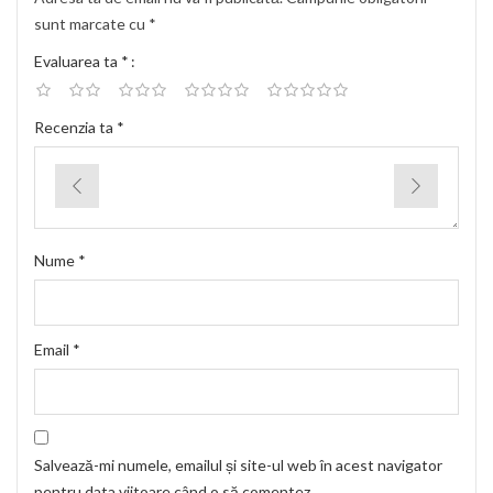
sunt marcate cu
*
Evaluarea ta
*
Recenzia ta
*
Nume
*
Email
*
Salvează-mi numele, emailul și site-ul web în acest navigator
pentru data viitoare când o să comentez.