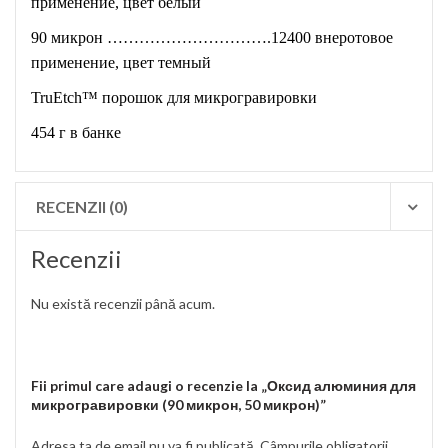
применение, цвет белый
90 микрон ………………………….12400 внеротовое
применение, цвет темный
TruEtch™ порошок для микрогравировки
454 г в банке
RECENZII (0)
Recenzii
Nu există recenzii până acum.
Fii primul care adaugi o recenzie la „Оксид алюминия для
микрогравировки (90 микрон, 50 микрон)”
Adresa ta de email nu va fi publicată.
Câmpurile obligatorii