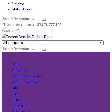
Catalog
Sfaturi Utile
Telefon de contact: +373 78 777 100
Wishlist (0)
Producători
3DISC
Curaprox
Ortho Technology
Ortho Organizers
MRC
DTC
UNIVET
DENTAID