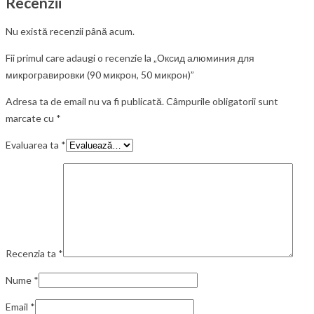
Recenzii
Nu există recenzii până acum.
Fii primul care adaugi o recenzie la „Оксид алюминия для
микрогравировки (90 микрон, 50 микрон)”
Adresa ta de email nu va fi publicată.
Câmpurile obligatorii sunt
marcate cu
*
Evaluarea ta
*
Recenzia ta
*
Nume
*
Email
*