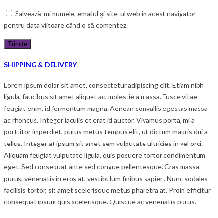
Salvează-mi numele, emailul și site-ul web în acest navigator
pentru data viitoare când o să comentez.
SHIPPING & DELIVERY
Lorem ipsum dolor sit amet, consectetur adipiscing elit. Etiam nibh
ligula, faucibus sit amet aliquet ac, molestie a massa. Fusce vitae
feugiat enim, id fermentum magna. Aenean convallis egestas massa
ac rhoncus. Integer iaculis et erat id auctor. Vivamus porta, mi a
porttitor imperdiet, purus metus tempus elit, ut dictum mauris dui a
tellus. Integer at ipsum sit amet sem vulputate ultricies in vel orci.
Aliquam feugiat vulputate ligula, quis posuere tortor condimentum
eget. Sed consequat ante sed congue pellentesque. Cras massa
purus, venenatis in eros at, vestibulum finibus sapien. Nunc sodales
facilisis tortor, sit amet scelerisque metus pharetra at. Proin efficitur
consequat ipsum quis scelerisque. Quisque ac venenatis purus.