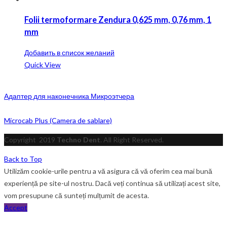
Folii termoformare Zendura 0,625 mm, 0,76 mm, 1
mm
Добавить в список желаний
Quick View
Адаптер для наконечника Микроэтчера
Microcab Plus (Camera de sablare)
Copyright
2019
Techno Dent
. All Right Reserved.
Back to Top
Utilizăm cookie-urile pentru a vă asigura că vă oferim cea mai bună
experiență pe site-ul nostru. Dacă veți continua să utilizați acest site,
vom presupune că sunteți mulțumit de acesta.
Accept