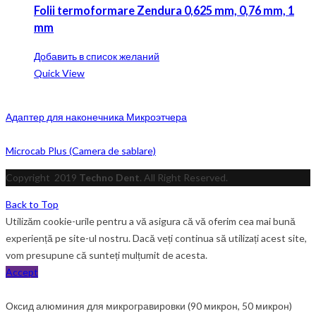
Folii termoformare Zendura 0,625 mm, 0,76 mm, 1
mm
Добавить в список желаний
Quick View
Адаптер для наконечника Микроэтчера
Microcab Plus (Camera de sablare)
Copyright
2019
Techno Dent
. All Right Reserved.
Back to Top
Utilizăm cookie-urile pentru a vă asigura că vă oferim cea mai bună
experiență pe site-ul nostru. Dacă veți continua să utilizați acest site,
vom presupune că sunteți mulțumit de acesta.
Accept
Оксид алюминия для микрогравировки (90 микрон, 50 микрон)