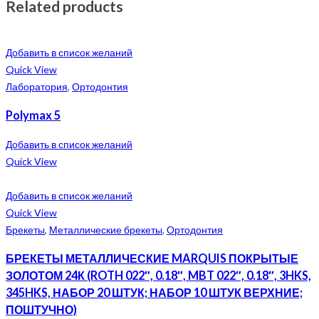
Related products
Добавить в список желаний
Quick View
Лаборатория
,
Ортодонтия
Polymax 5
Добавить в список желаний
Quick View
Добавить в список желаний
Quick View
Брекеты
,
Металлические брекеты
,
Ортодонтия
БРЕКЕТЫ МЕТАЛЛИЧЕСКИЕ MARQUIS ПОКРЫТЫЕ
ЗОЛОТОМ 24К (ROTH 022″, 0.18″, MBT 022″, 0.18″, 3HKS,
345HKS, НАБОР 20 ШТУК; НАБОР 10 ШТУК ВЕРХНИЕ;
ПОШТУЧНО)