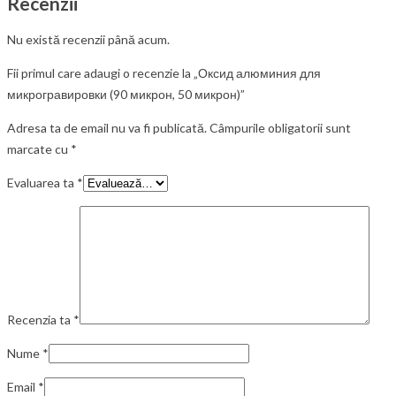
Recenzii
Nu există recenzii până acum.
Fii primul care adaugi o recenzie la „Оксид алюминия для
микрогравировки (90 микрон, 50 микрон)”
Adresa ta de email nu va fi publicată.
Câmpurile obligatorii sunt
marcate cu
*
Evaluarea ta
*
Recenzia ta
*
Nume
*
Email
*