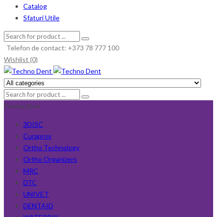
Catalog
Sfaturi Utile
Telefon de contact: +373 78 777 100
Wishlist (0)
Producători
3DISC
Curaprox
Ortho Technology
Ortho Organizers
MRC
DTC
UNIVET
DENTAID