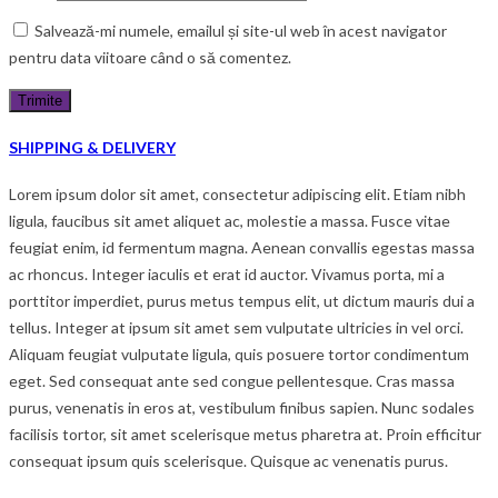
Salvează-mi numele, emailul și site-ul web în acest navigator
pentru data viitoare când o să comentez.
SHIPPING & DELIVERY
Lorem ipsum dolor sit amet, consectetur adipiscing elit. Etiam nibh
ligula, faucibus sit amet aliquet ac, molestie a massa. Fusce vitae
feugiat enim, id fermentum magna. Aenean convallis egestas massa
ac rhoncus. Integer iaculis et erat id auctor. Vivamus porta, mi a
porttitor imperdiet, purus metus tempus elit, ut dictum mauris dui a
tellus. Integer at ipsum sit amet sem vulputate ultricies in vel orci.
Aliquam feugiat vulputate ligula, quis posuere tortor condimentum
eget. Sed consequat ante sed congue pellentesque. Cras massa
purus, venenatis in eros at, vestibulum finibus sapien. Nunc sodales
facilisis tortor, sit amet scelerisque metus pharetra at. Proin efficitur
consequat ipsum quis scelerisque. Quisque ac venenatis purus.