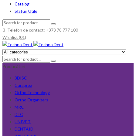
Catalog
Sfaturi Utile
Telefon de contact: +373 78 777 100
Wishlist (01)
Producători
3DISC
Curaprox
Ortho Technology
Ortho Organizers
MRC
DTC
UNIVET
DENTAID