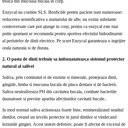
treaca din mucoasa bucala in corp.
Enzycal nu contine SLS. Benficiile pentru pacient sunt numeroase:
reducerea semnificativa a numarului de afte; nu exista substante
controversate care pot ajunge in corp; pentru ca enzycal este mai
putin spumant se recomanda pentru sporirea efectului hidrodinamic
al periutelor de dinti electrice. Pe scurt Enzycal garanteaza o ingrijire
orala naturala si de durata.
2. O pasta de dinti trebuie sa imbunatateasca sistemul protector
natural al salivei
Saliva, prin continutul ei de enzime si minerale, protejeaza dinti,
gingiile, limba si mucoasa bucala de placa dentara si de bacterii.
Saliva neutralizeaza PH din cavitatea bucala, combate bacteriile
daunatoare si previne aparitia afectiunilor cavitatii bucale..
In mod normal saliva actioneaza foarte bine, remineralizand smaltul
dintilor, creand un invelis protector in jurul dintilor si vindecand
leziunile gingiei. Acest sistem defensiv, poate fi afectat de excesul de