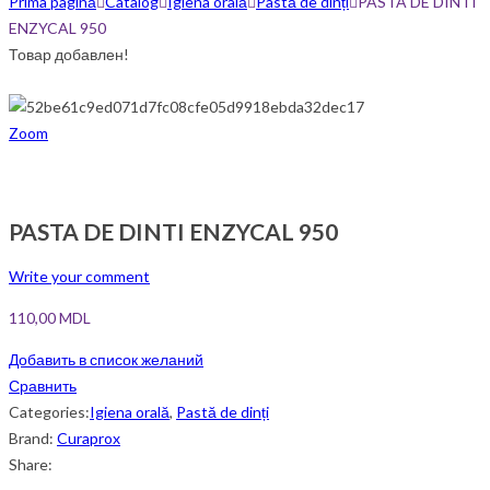
Prima pagină
Catalog
Igiena orală
Pastă de dinți
PASTA DE DINTI
ENZYCAL 950
Товар добавлен!
Zoom
PASTA DE DINTI ENZYCAL 950
Write your comment
110,00
MDL
Добавить в список желаний
Сравнить
Categories:
Igiena orală
,
Pastă de dinți
Brand:
Curaprox
Share: