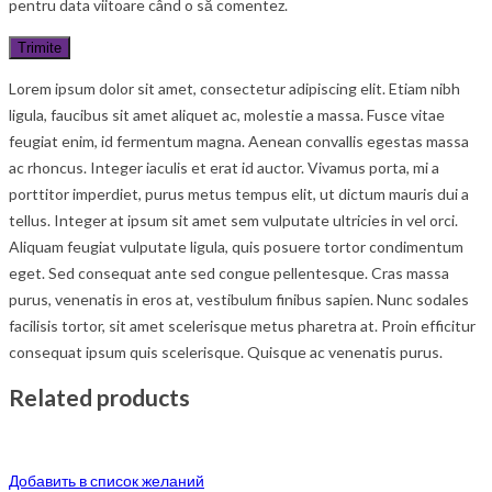
pentru data viitoare când o să comentez.
Lorem ipsum dolor sit amet, consectetur adipiscing elit. Etiam nibh
ligula, faucibus sit amet aliquet ac, molestie a massa. Fusce vitae
feugiat enim, id fermentum magna. Aenean convallis egestas massa
ac rhoncus. Integer iaculis et erat id auctor. Vivamus porta, mi a
porttitor imperdiet, purus metus tempus elit, ut dictum mauris dui a
tellus. Integer at ipsum sit amet sem vulputate ultricies in vel orci.
Aliquam feugiat vulputate ligula, quis posuere tortor condimentum
eget. Sed consequat ante sed congue pellentesque. Cras massa
purus, venenatis in eros at, vestibulum finibus sapien. Nunc sodales
facilisis tortor, sit amet scelerisque metus pharetra at. Proin efficitur
consequat ipsum quis scelerisque. Quisque ac venenatis purus.
Related products
Добавить в список желаний