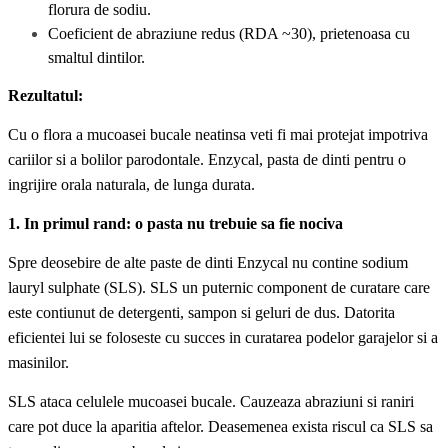
florura de sodiu.
Coeficient
de abraziune redus (RDA ~30), prietenoasa cu
smaltul dintilor.
Rezultatul:
Cu o flora a mucoasei bucale neatinsa veti fi mai protejat impotriva
cariilor si a bolilor parodontale. Enzycal, pasta de dinti pentru o
ingrijire orala naturala, de lunga durata.
1. In primul rand: o pasta nu trebuie sa fie nociva
Spre deosebire de alte paste de dinti Enzycal nu contine sodium
lauryl sulphate (SLS). SLS un puternic component de curatare care
este contiunut de detergenti, sampon si geluri de dus. Datorita
eficientei lui se foloseste cu succes in curatarea podelor garajelor si a
masinilor.
SLS ataca celulele mucoasei bucale. Cauzeaza abraziuni si raniri
care pot duce la aparitia aftelor. Deasemenea exista riscul ca SLS sa