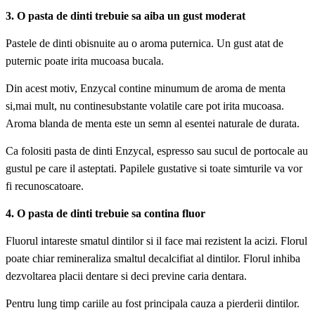
3. O pasta de dinti trebuie sa aiba un gust moderat
Pastele de dinti obisnuite au o aroma puternica. Un gust atat de
puternic poate irita mucoasa bucala.
Din acest motiv, Enzycal contine minumum de aroma de menta
si,mai mult, nu continesubstante volatile care pot irita mucoasa.
Aroma blanda de menta este un semn al esentei naturale de durata.
Ca folositi pasta de dinti Enzycal, espresso sau sucul de portocale au
gustul pe care il asteptati. Papilele gustative si toate simturile va vor
fi recunoscatoare.
4. O pasta de dinti trebuie sa contina fluor
Fluorul intareste smatul dintilor si il face mai rezistent la acizi. Florul
poate chiar remineraliza smaltul decalcifiat al dintilor. Florul inhiba
dezvoltarea placii dentare si deci previne caria dentara.
Pentru lung timp cariile au fost principala cauza a pierderii dintilor.