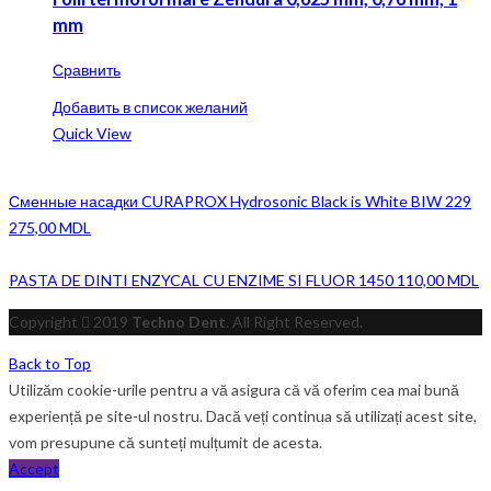
mm
Сравнить
Добавить в список желаний
Quick View
Сменные насадки CURAPROX Hydrosonic Black is White BIW 229
275,00
MDL
PASTA DE DINTI ENZYCAL CU ENZIME SI FLUOR 1450
110,00
MDL
Copyright
2019
Techno Dent
. All Right Reserved.
Back to Top
Utilizăm cookie-urile pentru a vă asigura că vă oferim cea mai bună
experiență pe site-ul nostru. Dacă veți continua să utilizați acest site,
vom presupune că sunteți mulțumit de acesta.
Accept