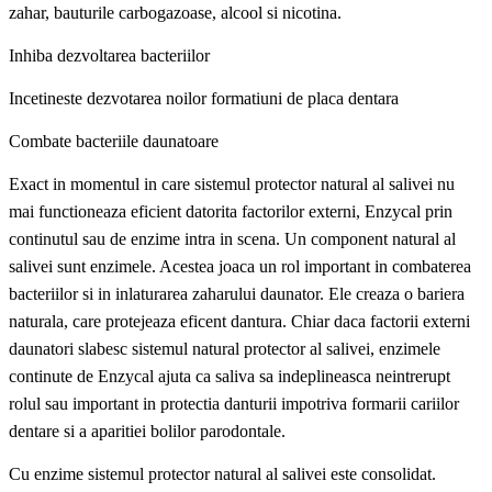
zahar, bauturile carbogazoase, alcool si nicotina.
Inhiba dezvoltarea bacteriilor
Incetineste dezvotarea noilor formatiuni de placa dentara
Combate bacteriile daunatoare
Exact in momentul in care sistemul protector natural al salivei nu
mai functioneaza eficient datorita factorilor externi, Enzycal prin
continutul sau de enzime intra in scena. Un component natural al
salivei sunt enzimele. Acestea joaca un rol important in combaterea
bacteriilor si in inlaturarea zaharului daunator. Ele creaza o bariera
naturala, care protejeaza eficent dantura. Chiar daca factorii externi
daunatori slabesc sistemul natural protector al salivei, enzimele
continute de Enzycal ajuta ca saliva sa indeplineasca neintrerupt
rolul sau important in protectia danturii impotriva formarii cariilor
dentare si a aparitiei bolilor parodontale.
Cu enzime sistemul protector natural al salivei este consolidat.