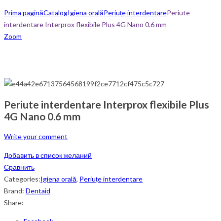
Prima pagină
Catalog
Igiena orală
Periuțe interdentare
Periute
interdentare Interprox flexibile Plus 4G Nano 0.6 mm
Zoom
Periute interdentare Interprox flexibile Plus
4G Nano 0.6 mm
Write your comment
Добавить в список желаний
Сравнить
Categories:
Igiena orală
,
Periuțe interdentare
Brand:
Dentaid
Share: