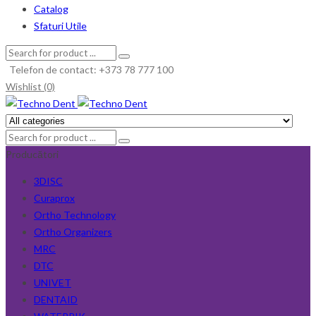
Catalog
Sfaturi Utile
Telefon de contact: +373 78 777 100
Wishlist (0)
Producători
3DISC
Curaprox
Ortho Technology
Ortho Organizers
MRC
DTC
UNIVET
DENTAID