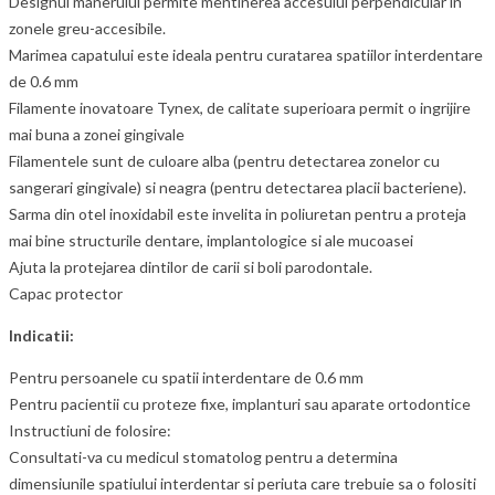
Designul manerului permite mentinerea accesului perpendicular in
zonele greu-accesibile.
Marimea capatului este ideala pentru curatarea spatiilor interdentare
de 0.6 mm
Filamente inovatoare Tynex, de calitate superioara permit o ingrijire
mai buna a zonei gingivale
Filamentele sunt de culoare alba (pentru detectarea zonelor cu
sangerari gingivale) si neagra (pentru detectarea placii bacteriene).
Sarma din otel inoxidabil este invelita in poliuretan pentru a proteja
mai bine structurile dentare, implantologice si ale mucoasei
Ajuta la protejarea dintilor de carii si boli parodontale.
Capac protector
Indicatii:
Pentru persoanele cu spatii interdentare de 0.6 mm
Pentru pacientii cu proteze fixe, implanturi sau aparate ortodontice
Instructiuni de folosire:
Consultati-va cu medicul stomatolog pentru a determina
dimensiunile spatiului interdentar si periuta care trebuie sa o folositi