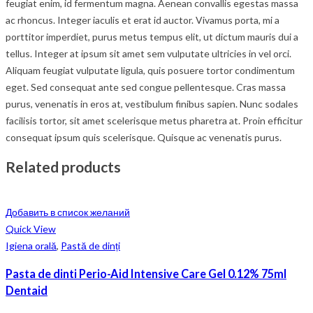
feugiat enim, id fermentum magna. Aenean convallis egestas massa
ac rhoncus. Integer iaculis et erat id auctor. Vivamus porta, mi a
porttitor imperdiet, purus metus tempus elit, ut dictum mauris dui a
tellus. Integer at ipsum sit amet sem vulputate ultricies in vel orci.
Aliquam feugiat vulputate ligula, quis posuere tortor condimentum
eget. Sed consequat ante sed congue pellentesque. Cras massa
purus, venenatis in eros at, vestibulum finibus sapien. Nunc sodales
facilisis tortor, sit amet scelerisque metus pharetra at. Proin efficitur
consequat ipsum quis scelerisque. Quisque ac venenatis purus.
Related products
Добавить в список желаний
Quick View
Igiena orală
,
Pastă de dinți
Pasta de dinti Perio-Aid Intensive Care Gel 0.12% 75ml
Dentaid