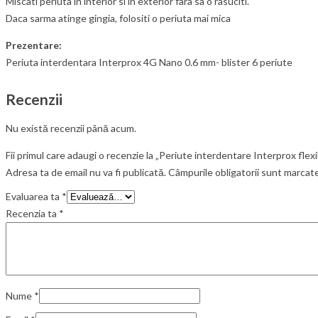
Miscati periuta in interior si in exterior fara sa o rasuciti.
Daca sarma atinge gingia, folositi o periuta mai mica
Prezentare:
Periuta interdentara Interprox 4G Nano 0.6 mm- blister 6 periute
Recenzii
Nu există recenzii până acum.
Fii primul care adaugi o recenzie la „Periute interdentare Interprox fle
Adresa ta de email nu va fi publicată.
Câmpurile obligatorii sunt marcat
Evaluarea ta
*
Recenzia ta
*
Nume
*