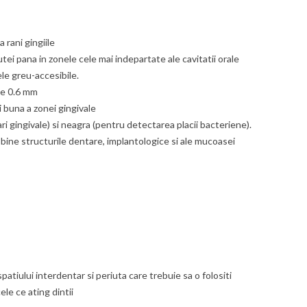
 rani gingiile
ei pana in zonele cele mai indepartate ale cavitatii orale
le greu-accesibile.
de 0.6 mm
i buna a zonei gingivale
i gingivale) si neagra (pentru detectarea placii bacteriene).
i bine structurile dentare, implantologice si ale mucoasei
tiului interdentar si periuta care trebuie sa o folositi
ele ce ating dintii