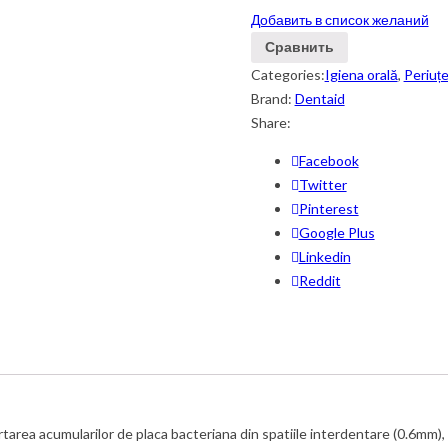
Добавить в список желаний
Сравнить
Categories:
Igiena orală
,
Periuț
Brand:
Dentaid
Share:
Facebook
Twitter
Pinterest
Google Plus
Linkedin
Reddit
area acumularilor de placa bacteriana din spatiile interdentare (0.6mm), 