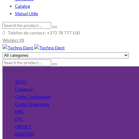
Catalog
Sfaturi Utile
Telefon de contact: +373 78 777 100
Wishlist (0)
Producători
3DISC
Curaprox
Ortho Technology
Ortho Organizers
MRC
DTC
UNIVET
DENTAID