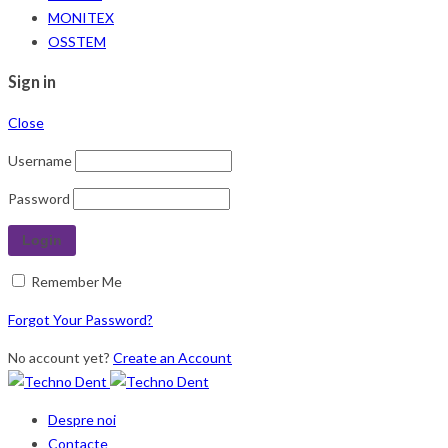
MONITEX
OSSTEM
Sign in
Close
Username
Password
Remember Me
Forgot Your Password?
No account yet?
Create an Account
Despre noi
Contacte