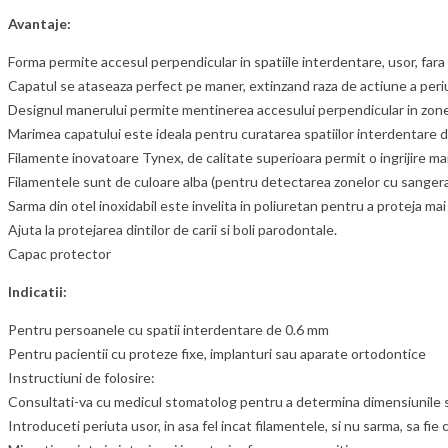
Avantaje:
Forma permite accesul perpendicular in spatiile interdentare, usor, fara a
Capatul se ataseaza perfect pe maner, extinzand raza de actiune a periut
Designul manerului permite mentinerea accesului perpendicular in zone
Marimea capatului este ideala pentru curatarea spatiilor interdentare 
Filamente inovatoare Tynex, de calitate superioara permit o ingrijire ma
Filamentele sunt de culoare alba (pentru detectarea zonelor cu sangerar
Sarma din otel inoxidabil este invelita in poliuretan pentru a proteja ma
Ajuta la protejarea dintilor de carii si boli parodontale.
Capac protector
Indicatii:
Pentru persoanele cu spatii interdentare de 0.6 mm
Pentru pacientii cu proteze fixe, implanturi sau aparate ortodontice
Instructiuni de folosire:
Consultati-va cu medicul stomatolog pentru a determina dimensiunile spa
Introduceti periuta usor, in asa fel incat filamentele, si nu sarma, sa fie c