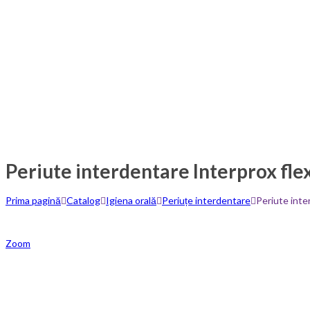
Periute interdentare Interprox fle
Prima pagină
Catalog
Igiena orală
Periuțe interdentare
Periute inte
Zoom