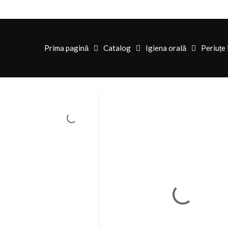
Prima pagină
Catalog
Igiena orală
Periuțe