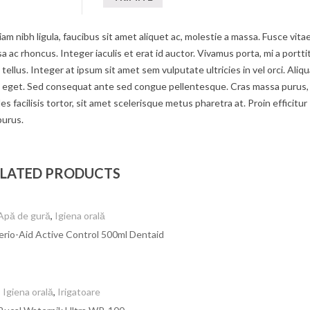
am nibh ligula, faucibus sit amet aliquet ac, molestie a massa. Fusce vita
c rhoncus. Integer iaculis et erat id auctor. Vivamus porta, mi a portti
tellus. Integer at ipsum sit amet sem vulputate ultricies in vel orci. Aliq
um eget. Sed consequat ante sed congue pellentesque. Cras massa purus,
s facilisis tortor, sit amet scelerisque metus pharetra at. Proin efficitur
purus.
LATED PRODUCTS
Apă de gură
,
Igiena orală
erio-Aid Active Control 500ml Dentaid
Igiena orală
,
Irigatoare