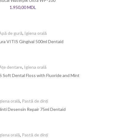
Bucal Waterpik Ultra WP-100
1.950,00
MDL
Apă de gură
,
Igiena orală
ura VITIS Gingival 500ml Dentaid
Ațe dentare
,
Igiena orală
 Soft Dental Floss with Fluoride and Mint
giena orală
,
Pastă de dinți
inti Desensin Repair 75ml Dentaid
giena orală
,
Pastă de dinți