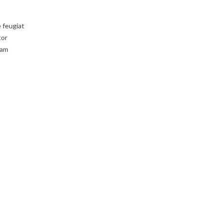
e feugiat
tor
uam