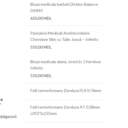
Bluza medicala barbati Dickies Balance
DK845
650,00
MDL
Pantaloni Medicali Antimicrobieni
Cherokee Slim cu Talie Joasă – Infinity
550,00
MDL
Bluza medicala dama, stretch, Cherokee
Infinity
550,00
MDL
Folii termoformare Zendura FLX 0.76mm
țe
”
Folii termoformare Zendura AT 0.38mm
(.015″)x125mm
bligatorii