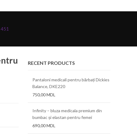
S 451
entru
RECENT PRODUCTS
Pantaloni medicali pentru bărbați Dickies
Balance, DKE220
750,00
MDL
Infinity – bluza medicala premium din
bumbac și elastan pentru femei
690,00
MDL