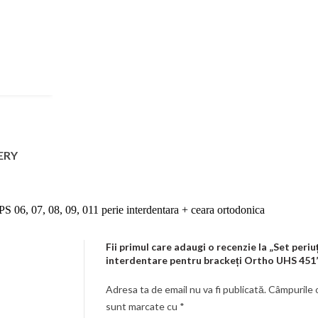
ERY
S 06, 07, 08, 09, 011 perie interdentara + ceara ortodonica
Fii primul care adaugi o recenzie la „Set periu
interdentare pentru brackeți Ortho UHS 451
Adresa ta de email nu va fi publicată.
Câmpurile o
sunt marcate cu
*