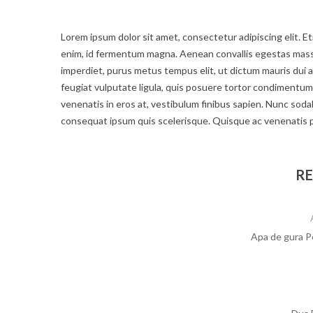
Lorem ipsum dolor sit amet, consectetur adipiscing elit. Eti
enim, id fermentum magna. Aenean convallis egestas massa a
imperdiet, purus metus tempus elit, ut dictum mauris dui a 
feugiat vulputate ligula, quis posuere tortor condiment
venenatis in eros at, vestibulum finibus sapien. Nunc sodale
consequat ipsum quis scelerisque. Quisque ac venenatis 
RE
Apa de gura P