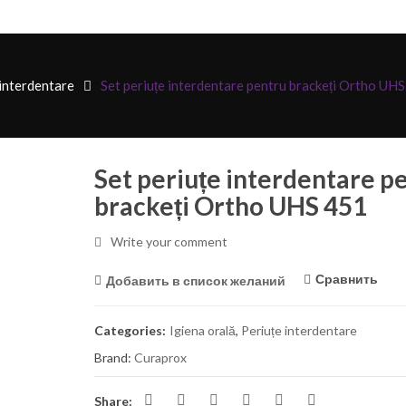
 interdentare
Set periuțe interdentare pentru brackeți Ortho UH
Set periuțe interdentare p
brackeți Ortho UHS 451
Write your comment
Сравнить
Добавить в список желаний
Categories:
Igiena orală
,
Periuțe interdentare
Brand:
Curaprox
Share: