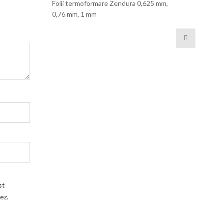
Folii termoformare Zendura 0,625 mm,
0,76 mm, 1 mm
st
ez.