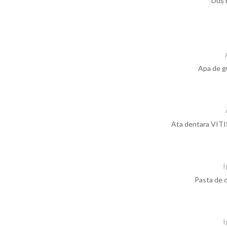
Duș 
Apa de g
Ata dentara VITIS
I
Pasta de d
I