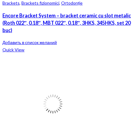
Brackets
,
Brackets fizionomici
,
Ortodonție
Encore Bracket System – bracket ceramic cu slot metalic
(Roth 022″, 0.18″, MBT 022″, 0.18″, 3HKS, 345HKS, set 20
buc)
Добавить в список желаний
Quick View