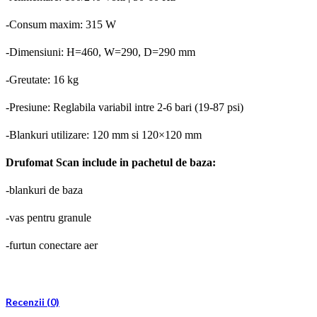
-Consum maxim: 315 W
-Dimensiuni: H=460, W=290, D=290 mm
-Greutate: 16 kg
-Presiune: Reglabila variabil intre 2-6 bari (19-87 psi)
-Blankuri utilizare: 120 mm si 120×120 mm
Drufomat Scan include in pachetul de baza:
-blankuri de baza
-vas pentru granule
-furtun conectare aer
Recenzii (0)