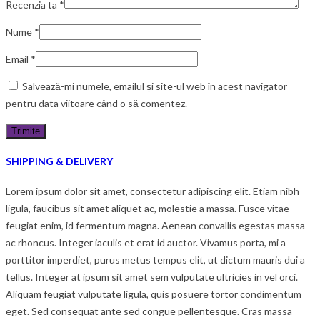
Recenzia ta
*
Nume
*
Email
*
Salvează-mi numele, emailul și site-ul web în acest navigator
pentru data viitoare când o să comentez.
SHIPPING & DELIVERY
Lorem ipsum dolor sit amet, consectetur adipiscing elit. Etiam nibh
ligula, faucibus sit amet aliquet ac, molestie a massa. Fusce vitae
feugiat enim, id fermentum magna. Aenean convallis egestas massa
ac rhoncus. Integer iaculis et erat id auctor. Vivamus porta, mi a
porttitor imperdiet, purus metus tempus elit, ut dictum mauris dui a
tellus. Integer at ipsum sit amet sem vulputate ultricies in vel orci.
Aliquam feugiat vulputate ligula, quis posuere tortor condimentum
eget. Sed consequat ante sed congue pellentesque. Cras massa