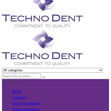
Producători
3DISC
Curaprox
Ortho Technology
Ortho Organizers