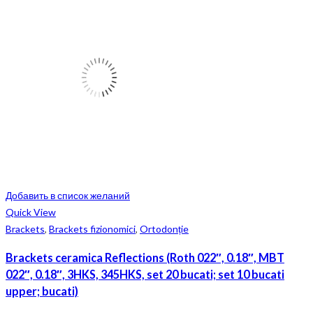
Добавить в список желаний
Quick View
Brackets
,
Brackets fizionomici
,
Ortodonție
Brackets ceramica Reflections (Roth 022″, 0.18″, MBT
022″, 0.18″, 3HKS, 345HKS, set 20 bucati; set 10 bucati
upper; bucati)