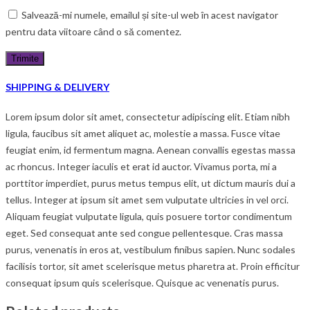
Salvează-mi numele, emailul și site-ul web în acest navigator
pentru data viitoare când o să comentez.
SHIPPING & DELIVERY
Lorem ipsum dolor sit amet, consectetur adipiscing elit. Etiam nibh
ligula, faucibus sit amet aliquet ac, molestie a massa. Fusce vitae
feugiat enim, id fermentum magna. Aenean convallis egestas massa
ac rhoncus. Integer iaculis et erat id auctor. Vivamus porta, mi a
porttitor imperdiet, purus metus tempus elit, ut dictum mauris dui a
tellus. Integer at ipsum sit amet sem vulputate ultricies in vel orci.
Aliquam feugiat vulputate ligula, quis posuere tortor condimentum
eget. Sed consequat ante sed congue pellentesque. Cras massa
purus, venenatis in eros at, vestibulum finibus sapien. Nunc sodales
facilisis tortor, sit amet scelerisque metus pharetra at. Proin efficitur
consequat ipsum quis scelerisque. Quisque ac venenatis purus.