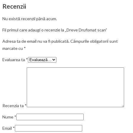
Recenzii
Nu există recenzii până acum.
Fii primul care adaugi o recenzie la „Dreve Drufomat scan”
Adresa ta de email nu va fi publicată.
Câmpurile obligatorii sunt
marcate cu
*
Evaluarea ta
*
Recenzia ta
*
Nume
*
Email
*