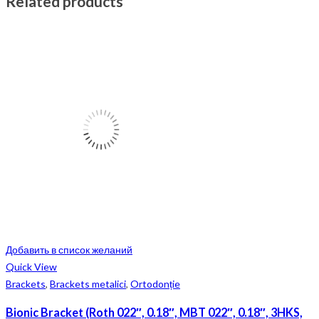
Related products
Добавить в список желаний
Quick View
Brackets
,
Brackets metalici
,
Ortodonție
Bionic Bracket (Roth 022″, 0.18″, MBT 022″, 0.18″, 3HKS,