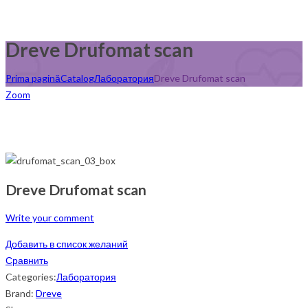
Dreve Drufomat scan
Prima pagină
Catalog
Лаборатория
Dreve Drufomat scan
Zoom
Dreve Drufomat scan
Write your comment
Добавить в список желаний
Сравнить
Categories:
Лаборатория
Brand:
Dreve