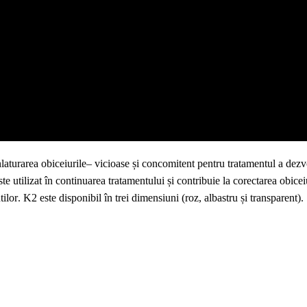
nlaturarea
obiceiurile
–
vicioase
și
concomitent pentru
tratament
ul
a dezvo
te utilizat în
continuarea
tratamentului și contribuie la corectarea obicei
tilor
. K2 este disponibil în trei dimensiuni (roz, albastru și transparent).