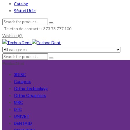
Catalog
Sfaturi Utile
Telefon de contact: +373 78 777 100
Wishlist (0)
Producători
3DISC
Curaprox
Ortho Technology
Ortho Organizers
MRC
DTC
UNIVET
DENTAID