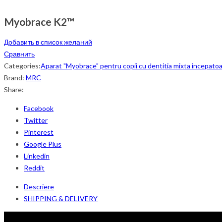
Myobrace K2™
Добавить в список желаний
Сравнить
Categories:
Aparat "Myobrace" pentru copii cu dentitia mixta incepato
Brand:
MRC
Share:
Facebook
Twitter
Pinterest
Google Plus
Linkedin
Reddit
Descriere
SHIPPING & DELIVERY