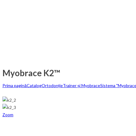
Myobrace K2™
Prima pagină
Catalog
Ortodonție
Trainer și Myobrace
Sistema "Myobrace
Zoom