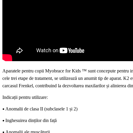
Aparatele pentru copii Myobrace for Kids ™ sunt concepute pentru
i
cele trei etape de tratament, se utilizează un anumit tip de a
parat
. K2 es
carcasul
Frenkel, contribuind la dezvoltarea
maxilarilor
și alinierea
din
Indicații pentru utilizare:
•
Anomalii de clasa II (subclasele 1 și 2)
•
Inghesuirea dinților din față
•
Anomalii ale mușcăturii