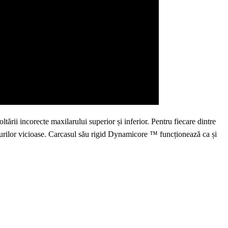
ltării
incorecte
maxilarului superior și inferior. Pentru fiecare dintre
urilor
vicioase
. Ca
rcasul
său rigid Dynamicore ™ funcționează ca și