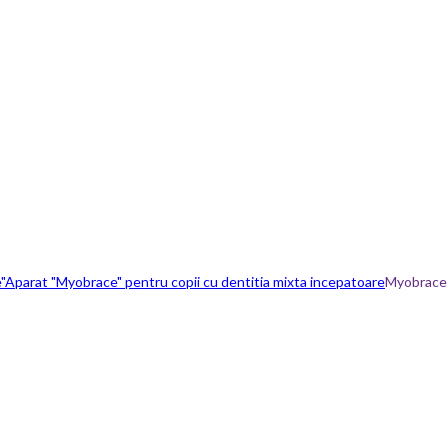
"
Aparat "Myobrace" pentru copii cu dentitia mixta incepatoare
Myobrace