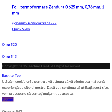
Folii termoformare Zendura 0,625 mm, 0,76 mm, 1
mm
Добавить в список желаний
Quick View
Очки 520
Очки 543
Copyright
2019
Techno Dent
. All Right Reserved.
Back to Top
Utilizăm cookie-urile pentru a vă asigura că vă oferim cea mai bună
experiență pe site-ul nostru. Dacă veți continua să utilizați acest site,
vom presupune că sunteți mulțumit de acesta.
Accept
Ochelari 543