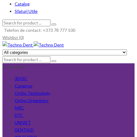
Catalog
Sfaturi Utile
Telefon de contact: +373 78 777 100
Wishlist (0)
Producători
3DISC
Curaprox
Ortho Technology
Ortho Organizers
MRC
DTC
UNIVET
DENTAID