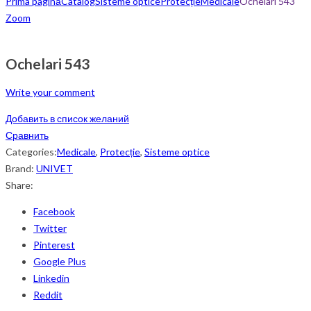
Prima pagină
Catalog
Sisteme optice
Protecție
Medicale
Ochelari 543
Zoom
Ochelari 543
Write your comment
Добавить в список желаний
Сравнить
Categories:
Medicale
,
Protecție
,
Sisteme optice
Brand:
UNIVET
Share:
Facebook
Twitter
Pinterest
Google Plus
Linkedin
Reddit