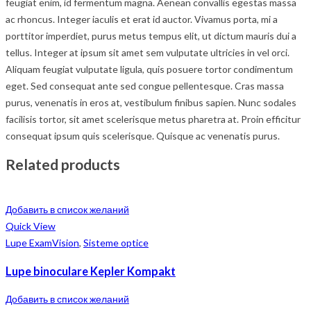
feugiat enim, id fermentum magna. Aenean convallis egestas massa
ac rhoncus. Integer iaculis et erat id auctor. Vivamus porta, mi a
porttitor imperdiet, purus metus tempus elit, ut dictum mauris dui a
tellus. Integer at ipsum sit amet sem vulputate ultricies in vel orci.
Aliquam feugiat vulputate ligula, quis posuere tortor condimentum
eget. Sed consequat ante sed congue pellentesque. Cras massa
purus, venenatis in eros at, vestibulum finibus sapien. Nunc sodales
facilisis tortor, sit amet scelerisque metus pharetra at. Proin efficitur
consequat ipsum quis scelerisque. Quisque ac venenatis purus.
Related products
Добавить в список желаний
Quick View
Lupe ExamVision
,
Sisteme optice
Lupe binoculare Kepler Kompakt
Добавить в список желаний