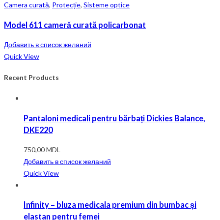
Camera curată
,
Protecție
,
Sisteme optice
Model 611 cameră curată policarbonat
Добавить в список желаний
Quick View
Recent Products
Pantaloni medicali pentru bărbați Dickies Balance,
DKE220
750,00
MDL
Добавить в список желаний
Quick View
Infinity – bluza medicala premium din bumbac și
elastan pentru femei