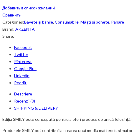
Добавить в список желаний
Сравнить
Categories:
Bavete și bahile
,
Consumabile
,
Măști și bonete
,
Pahare
Brand:
AKZENTA
Share:
Facebook
Twitter
Pinterest
Google Plus
Linkedin
Reddit
Descriere
Recenzii (0)
SHIPPING & DELIVERY
Ediția SMILY este concepută pentru a oferi produse de unică folosință car
Produsele SMILY pot contribui la crearea unui mediu mai fericit și mai p