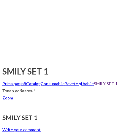
SMILY SET 1
Prima pagină
Catalog
Consumabile
Bavete și bahile
SMILY SET 1
Товар добавлен!
Zoom
SMILY SET 1
Write your comment