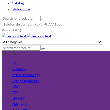
Catalog
Sfaturi Utile
Telefon de contact: +373 78 777 100
Wishlist (01)
Producători
3DISC
Curaprox
Ortho Technology
Ortho Organizers
MRC
DTC
UNIVET
DENTAID