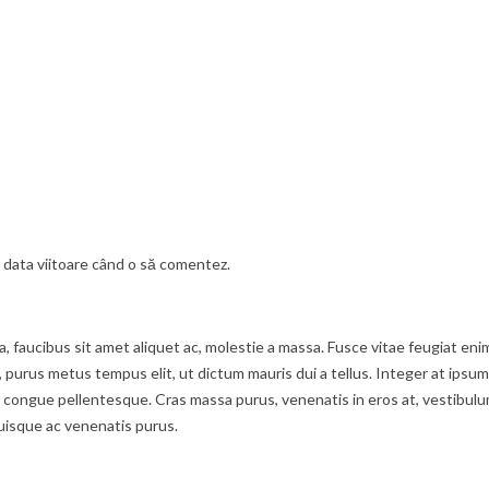
u data viitoare când o să comentez.
ula, faucibus sit amet aliquet ac, molestie a massa. Fusce vitae feugiat 
t, purus metus tempus elit, ut dictum mauris dui a tellus. Integer at ipsum
ongue pellentesque. Cras massa purus, venenatis in eros at, vestibulum f
uisque ac venenatis purus.