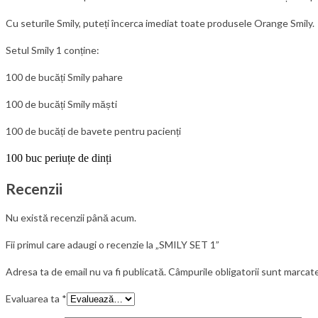
Cu seturile Smily, puteți încerca imediat toate produsele Orange Smily.
Setul Smily
1
conține:
100 de bucăți Smily pahare
100 de bucăți Smily măști
100 de bucăți de bavete pentru pacienți
100 buc periuțe de dinți
Recenzii
Nu există recenzii până acum.
Fii primul care adaugi o recenzie la „SMILY SET 1”
Adresa ta de email nu va fi publicată.
Câmpurile obligatorii sunt marcat
Evaluarea ta
*