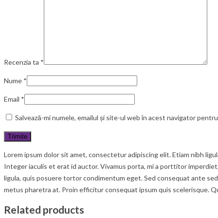
Recenzia ta
*
Nume
*
Email
*
Salvează-mi numele, emailul și site-ul web în acest navigator pentr
Lorem ipsum dolor sit amet, consectetur adipiscing elit. Etiam nibh lig
Integer iaculis et erat id auctor. Vivamus porta, mi a porttitor imperdie
ligula, quis posuere tortor condimentum eget. Sed consequat ante sed c
metus pharetra at. Proin efficitur consequat ipsum quis scelerisque. Q
Related products