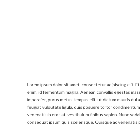
Lorem ipsum dolor sit amet, consectetur adipiscing elit. Eti
enim, id fermentum magna. Aenean convallis egestas massa a
imperdiet, purus metus tempus elit, ut dictum mauris dui a 
feugiat vulputate ligula, quis posuere tortor condiment
venenatis in eros at, vestibulum finibus sapien. Nunc sodale
consequat ipsum quis scelerisque. Quisque ac venenatis 