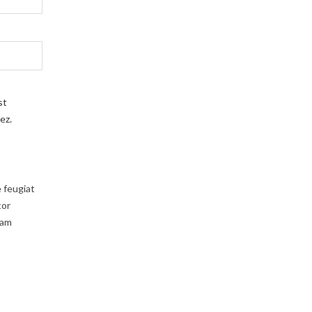
st
ez.
e feugiat
tor
uam