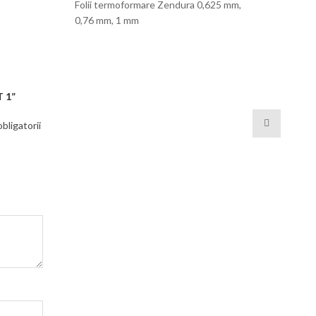
Folii termoformare Zendura 0,625 mm,
0,76 mm, 1 mm
T 1”
bligatorii