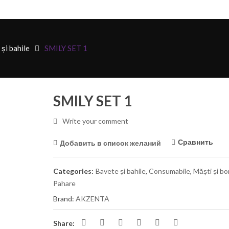
și bahile
SMILY SET 1
SMILY SET 1
Write your comment
Сравнить
Добавить в список желаний
Categories:
Bavete și bahile
,
Consumabile
,
Măști și b
Pahare
Brand:
AKZENTA
Share: