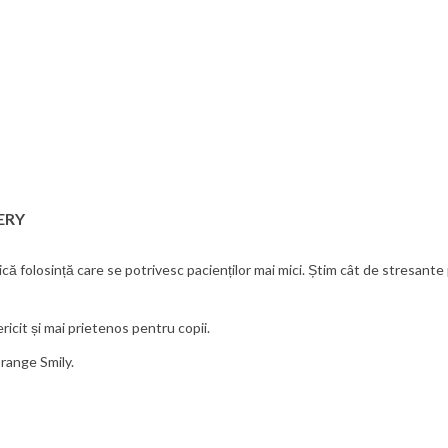
ERY
 folosință care se potrivesc pacienților mai mici. Știm cât de stresante 
icit și mai prietenos pentru copii.
Orange Smily.