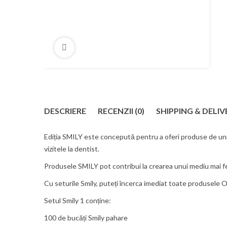
DESCRIERE
RECENZII (0)
SHIPPING & DELIV
Ediția SMILY este concepută pentru a oferi produse de unică
vizitele la dentist.
Produsele SMILY pot contribui la crearea unui mediu mai fer
Cu seturile Smily, puteți încerca imediat toate produsele 
Setul Smily
1
conține:
100 de bucăți Smily pahare