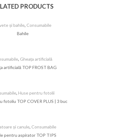
LATED PRODUCTS
ete și bahile
,
Consumabile
Bahile
nsumabile
,
Gheața artificială
a artificială TOP FROST BAG
sumabile
,
Huse pentru fotolii
u fotoliu TOP COVER PLUS | 3 buc
atoare și canule
,
Consumabile
e pentru aspirator TOP TIPS