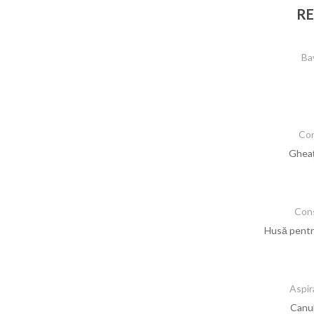
RE
Bav
Co
Gheaț
Con
Husă pentr
Aspir
Canul