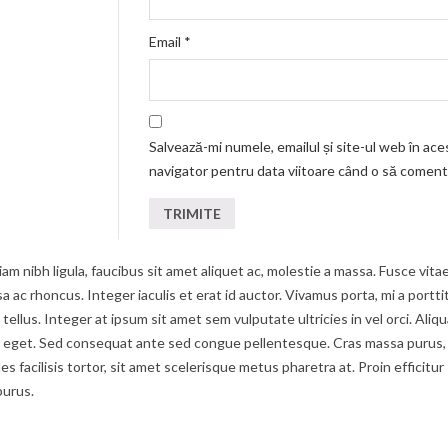
Email
*
Salvează-mi numele, emailul și site-ul web în ace
navigator pentru data viitoare când o să coment
am nibh ligula, faucibus sit amet aliquet ac, molestie a massa. Fusce vita
c rhoncus. Integer iaculis et erat id auctor. Vivamus porta, mi a portti
tellus. Integer at ipsum sit amet sem vulputate ultricies in vel orci. Aliq
um eget. Sed consequat ante sed congue pellentesque. Cras massa purus,
s facilisis tortor, sit amet scelerisque metus pharetra at. Proin efficitur
purus.