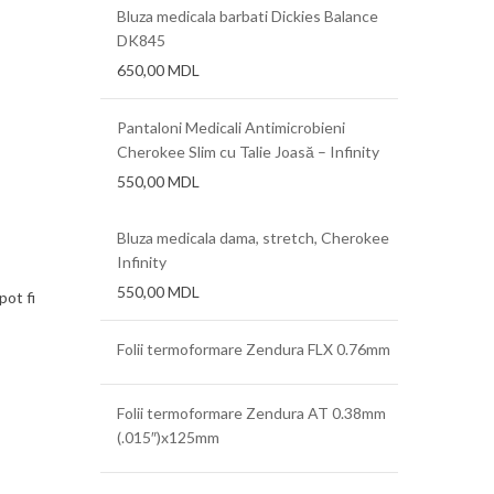
Bluza medicala barbati Dickies Balance
DK845
650,00
MDL
Pantaloni Medicali Antimicrobieni
Cherokee Slim cu Talie Joasă – Infinity
550,00
MDL
Bluza medicala dama, stretch, Cherokee
Infinity
550,00
MDL
pot fi
Folii termoformare Zendura FLX 0.76mm
Folii termoformare Zendura AT 0.38mm
(.015″)x125mm