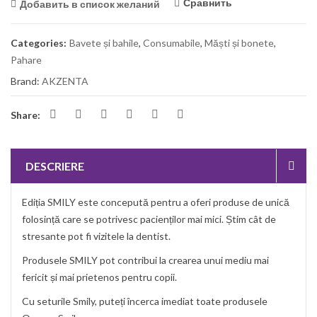
Сравнить
Добавить в список желаний
Categories:
Bavete și bahile
,
Consumabile
,
Măști și bonete
,
Pahare
Brand:
AKZENTA
Share:
DESCRIERE
Ediția SMILY este concepută pentru a oferi produse de unică
folosință care se potrivesc pacienților mai mici. Știm cât de
stresante pot fi vizitele la dentist.
Produsele SMILY pot contribui la crearea unui mediu mai
fericit și mai prietenos pentru copii.
Cu seturile Smily, puteți încerca imediat toate produsele